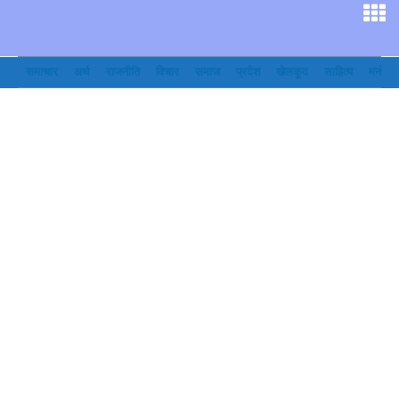
समाचार
अर्थ
राजनीति
विचार
समाज
प्रदेश
खेलकूद
साहित्य
मनोरञ्