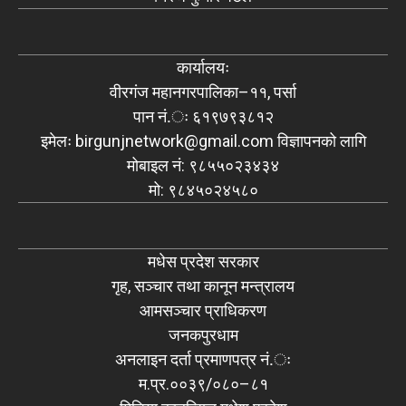
कार्यालयः
वीरगंज महानगरपालिका–११, पर्सा
पान नं.ः ६१९७९३८१२
इमेलः
birgunjnetwork@gmail.com
विज्ञापनको लागि
मोबाइल नं: ९८५५०२३४३४
मो: ९८४५०२४५८०
मधेस प्रदेश सरकार
गृह, सञ्चार तथा कानून मन्त्रालय
आमसञ्चार प्राधिकरण
जनकपुरधाम
अनलाइन दर्ता प्रमाणपत्र नं.ः
म.प्र.००३९/०८०–८१