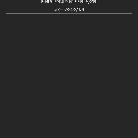
मिडिया काउन्सिल मधेश प्रदेश
३९–२०८०/८१