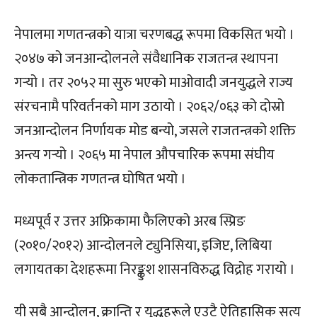
नेपालमा गणतन्त्रको यात्रा चरणबद्ध रूपमा विकसित भयो ।
२०४७ को जनआन्दोलनले संवैधानिक राजतन्त्र स्थापना
गर्‍यो । तर २०५२ मा सुरु भएको माओवादी जनयुद्धले राज्य
संरचनामै परिवर्तनको माग उठायो । २०६२/०६३ को दोस्रो
जनआन्दोलन निर्णायक मोड बन्यो, जसले राजतन्त्रको शक्ति
अन्त्य गर्‍यो । २०६५ मा नेपाल औपचारिक रूपमा संघीय
लोकतान्त्रिक गणतन्त्र घोषित भयो ।
मध्यपूर्व र उत्तर अफ्रिकामा फैलिएको अरब स्प्रिङ
(२०१०/२०१२) आन्दोलनले ट्युनिसिया, इजिप्ट, लिबिया
लगायतका देशहरूमा निरङ्कुश शासनविरुद्ध विद्रोह गरायो ।
यी सबै आन्दोलन, क्रान्ति र युद्धहरूले एउटै ऐतिहासिक सत्य