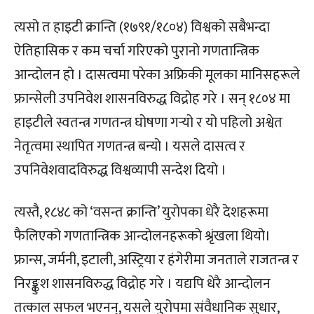
त्यसो त हाइटी क्रान्ति (१७९१/१८०४) विश्वको सबैभन्दा
ऐतिहासिक र कम चर्चा गरिएको पुरानो गणतान्त्रिक
आन्दोलन हो । दासत्वमा परेका अफ्रिकी मूलका मानिसहरूले
फ्रान्सेली उपनिवेश शासनविरुद्ध विद्रोह गरे । सन् १८०४ मा
हाइटीले स्वतन्त्र गणतन्त्र घोषणा गर्‍यो र यो पहिलो अश्वेत
नेतृत्वमा स्थापित गणतन्त्र बन्यो । यसले दासत्व र
उपनिवेशवादविरुद्ध विश्वव्यापी सन्देश दियो ।
त्यस्तै, १८४८ को ‘वसन्त क्रान्ति’ युरोपका धेरै देशहरूमा
फैलिएको गणतान्त्रिक आन्दोलनहरूको श्रृंखला थियो।
फ्रान्स, जर्मनी, इटाली, अस्ट्रिया र हंगेरीमा जनताले राजतन्त्र र
निरङ्कुश शासनविरुद्ध विद्रोह गरे । यद्यपि धेरै आन्दोलन
तत्काल सफल भएनन्, यसले युरोपमा संवैधानिक सुधार,