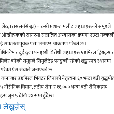
० जेठ, (रासस-सिन्ह्वा) – रुसी प्रशान्त फ्लीट जहाजहरूको समूहले
 ओखोत्स्कको सागरमा सञ्चालित अभ्यासका क्रममा एउटा नक्कल
ीलाई सफलतापूर्वक पत्ता लगाएर आक्रमण गरेको छ ।
ापोश्निकोभ र दुई ठूला पनडुब्बी विरोधी जहाजहरू एडमिरल ट्रिबट्स र
मिलेर बनेको समूहले सिमुलेटेड पनडुब्बी रहेको शङ्कास्पद स्थानमा
 गरेको प्रेस सेवाले जनाएको छ ।
कमाण्डर एडमिरल भिक्टर लिनाको नेतृत्वमा ६० भन्दा बढी युद्धपो
 नौसैनिक विमान, तटीय सेना र ११,००० भन्दा बढी सैनिकहरू
रू जुन ५ देखि २० सम्म हुँदैछ।
 लेख्नुहोस्