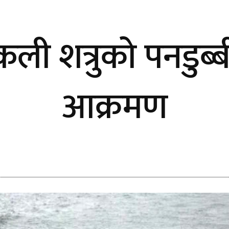
क्कली शत्रुको पनडुब
आक्रमण