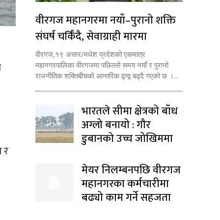
वीरगज महानगरमा नयाँ–पुरानो शक्ति
संघर्ष चर्किँदै, सेवाग्राही मारमा
वीरगज,१९ असार/मधेश प्रदेशको एकमात्र
ी
महानगरपालिका वीरगजमा पछिल्लो समय नयाँ र पुरानो
राजनीतिक शक्तिबीचको आन्तरिक द्वन्द्व बढ्दै गएको छ ।...
भारतले सीमा क्षेत्रको बाँध
अग्लो बनायो : गौर
डुबानको उच्च जोखिममा
त र
मेयर निलम्बनपछि वीरगज
महानगरका कर्मचारीमा
बढ्यो काम गर्ने सहजता