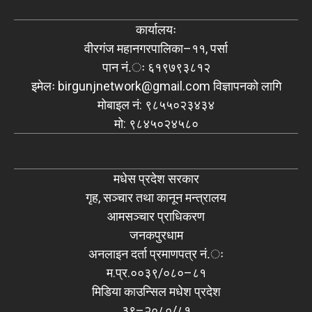
कार्यालयः
वीरगंज महानगरपालिका–११, पर्सा
पान नं.ः ६१९७९३८१२
इमेलः
birgunjnetwork@gmail.com
विज्ञापनको लागि
मोबाइल नं: ९८५५०२३४३४
मो: ९८४५०२४५८०
मधेस प्रदेश सरकार
गृह, सञ्चार तथा कानून मन्त्रालय
आमसञ्चार प्राधिकरण
जनकपुरधाम
अनलाइन दर्ता प्रमाणपत्र नं.ः
म.प्र.००३९/०८०–८१
मिडिया काउन्सिल मधेश प्रदेश
३९–२०८०/८१