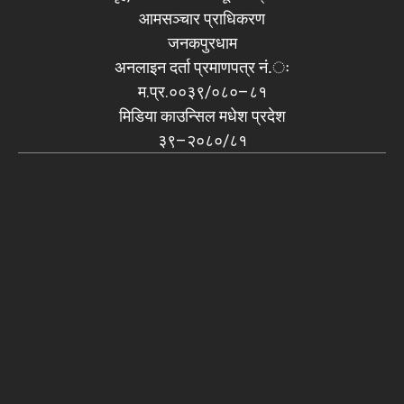
आमसञ्चार प्राधिकरण
जनकपुरधाम
अनलाइन दर्ता प्रमाणपत्र नं.ः
म.प्र.००३९/०८०–८१
मिडिया काउन्सिल मधेश प्रदेश
३९–२०८०/८१