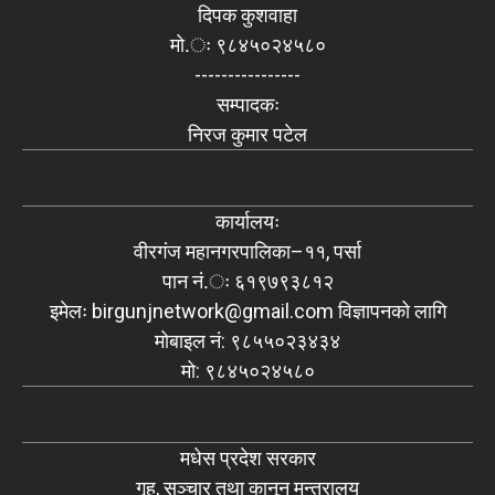
दिपक कुशवाहा
मो.ः ९८४५०२४५८०
----------------
सम्पादकः
निरज कुमार पटेल
कार्यालयः
वीरगंज महानगरपालिका–११, पर्सा
पान नं.ः ६१९७९३८१२
इमेलः
birgunjnetwork@gmail.com
विज्ञापनको लागि
मोबाइल नं: ९८५५०२३४३४
मो: ९८४५०२४५८०
मधेस प्रदेश सरकार
गृह, सञ्चार तथा कानून मन्त्रालय