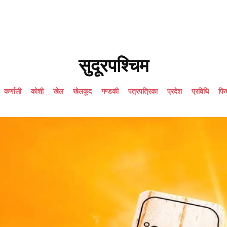
सुदूरपश्चिम
कर्णाली
कोशी
खेल
खेलकूद
गण्डकी
पत्रपत्रिका
प्रदेश
प्रविधि
फि