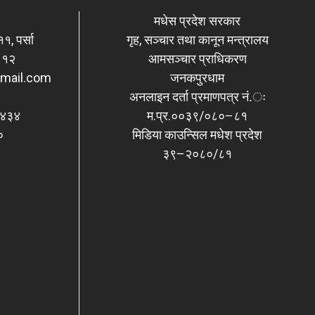
मधेस प्रदेश सरकार
, पर्सा
गृह, सञ्चार तथा कानून मन्त्रालय
८१२
आमसञ्चार प्राधिकरण
mail.com
जनकपुरधाम
अनलाइन दर्ता प्रमाणपत्र नं.ः
३४३४
म.प्र.००३९/०८०–८१
०
मिडिया काउन्सिल मधेश प्रदेश
३९–२०८०/८१