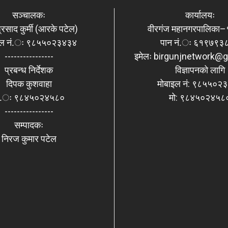
सञ्चालकः
कार्यालयः
्रसाद कुर्मी (आरके पटेल)
वीरगंज महानगरपालिका–११
इल नं.ः ९८५५०२३४३४
पान नं.ः ६१९७९३
----------------
इमेलः
birgunjnetwork@g
प्रबन्ध निर्देशक
विज्ञापनको लागि
दिपक कुशवाहा
मोबाइल नं: ९८५५०२
ो.ः ९८४५०२४५८०
मो: ९८४५०२४५८
----------------
सम्पादकः
निरज कुमार पटेल