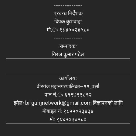
----------------
प्रबन्ध निर्देशक
दिपक कुशवाहा
मो.ः ९८४५०२४५८०
----------------
सम्पादकः
निरज कुमार पटेल
कार्यालयः
वीरगंज महानगरपालिका–११, पर्सा
पान नं.ः ६१९७९३८१२
इमेलः
birgunjnetwork@gmail.com
विज्ञापनको लागि
मोबाइल नं: ९८५५०२३४३४
मो: ९८४५०२४५८०