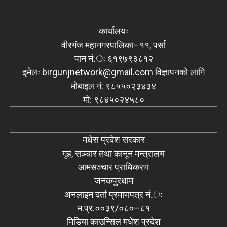
कार्यालयः
वीरगंज महानगरपालिका–११, पर्सा
पान नं.ः ६१९७९३८१२
इमेलः
birgunjnetwork@gmail.com
विज्ञापनको लागि
मोबाइल नं: ९८५५०२३४३४
मो: ९८४५०२४५८०
मधेस प्रदेश सरकार
गृह, सञ्चार तथा कानून मन्त्रालय
आमसञ्चार प्राधिकरण
जनकपुरधाम
अनलाइन दर्ता प्रमाणपत्र नं.ः
म.प्र.००३९/०८०–८१
मिडिया काउन्सिल मधेश प्रदेश