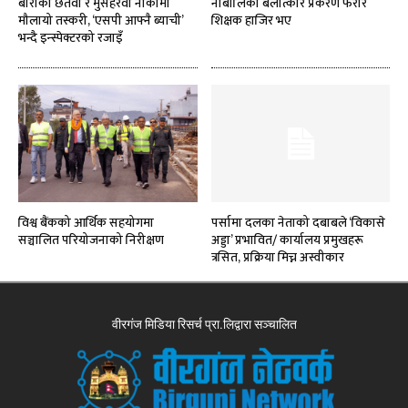
बाराको छतवा र मुसहरवा नाकामा
नाबालिका बलात्कार प्रकरण फरार
मौलायो तस्करी, ‘एसपी आफ्नै ब्याची’
शिक्षक हाजिर भए
भन्दै इन्स्पेक्टरको रजाइँ
विश्व बैंकको आर्थिक सहयोगमा
पर्सामा दलका नेताको दबाबले ‘विकासे
सञ्चालित परियोजनाको निरीक्षण
अड्डा’ प्रभावित/ कार्यालय प्रमुखहरू
त्रसित, प्रक्रिया मिच्न अस्वीकार
वीरगंज मिडिया रिसर्च प्रा.लिद्वारा सञ्चालित