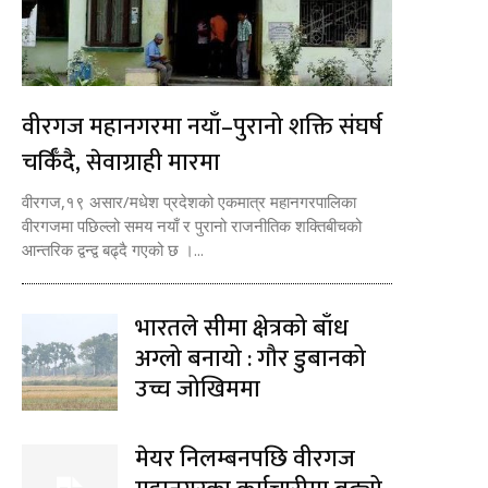
वीरगज महानगरमा नयाँ–पुरानो शक्ति संघर्ष
चर्किँदै, सेवाग्राही मारमा
वीरगज,१९ असार/मधेश प्रदेशको एकमात्र महानगरपालिका
वीरगजमा पछिल्लो समय नयाँ र पुरानो राजनीतिक शक्तिबीचको
आन्तरिक द्वन्द्व बढ्दै गएको छ ।...
भारतले सीमा क्षेत्रको बाँध
अग्लो बनायो : गौर डुबानको
उच्च जोखिममा
मेयर निलम्बनपछि वीरगज