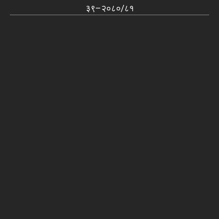
३९–२०८०/८१