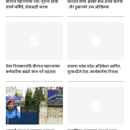
वीरगज महानगरमा नयाँ–पुरानो शक्ति
भारतले सीमा क्षेत्रको बाँध अग्लो बनायो
संघर्ष चर्किँदै, सेवाग्राही मारमा
: गौर डुबानको उच्च जोखिममा
मेयर निलम्बनपछि वीरगज महानगरका
रास्वपा मधेश प्रदेश अधिवेशन स्थगित,
कर्मचारीमा बढ्यो काम गर्ने सहजता
गुटबन्दीले नेता–कार्यकर्तामा निराशा