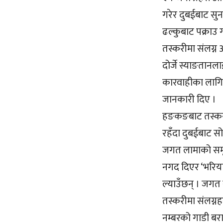
गरेर दुबईबाट सुन
ढल्कुबाट पक्राउ 
तस्करीमा संलग्न
दोर्जे स्याङतान
कारवाहीका लागि 
जानकारी दिए ।
हङकङबाट तस्करी 
रहँदा दुबईबाट स
जगत लामाको समू
नगद दिएर ‘भरिया’क
ल्याउँछन् । जगत
तस्करीमा संलग्नहर
नम्बरको गाडी बर