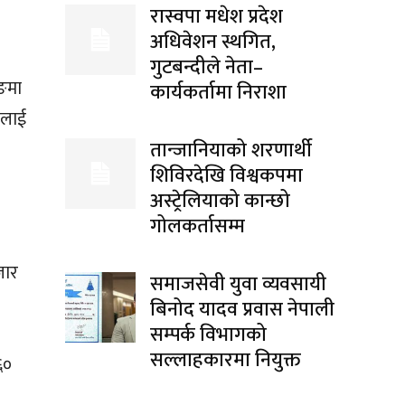
रास्वपा मधेश प्रदेश
अधिवेशन स्थगित,
गुटबन्दीले नेता–
िङमा
कार्यकर्तामा निराशा
तलाई
तान्जानियाको शरणार्थी
शिविरदेखि विश्वकपमा
अस्ट्रेलियाको कान्छो
गोलकर्तासम्म
जार
समाजसेवी युवा व्यवसायी
बिनोद यादव प्रवास नेपाली
सम्पर्क विभागको
सल्लाहकारमा नियुक्त
६०