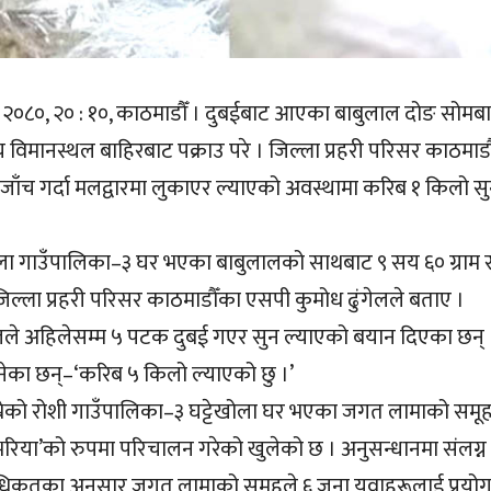
 २०८०, २० : १०, काठमाडौँ । दुबईबाट आएका बाबुलाल दोङ सोमब
ष्ट्रिय विमानस्थल बाहिरबाट पक्राउ परे । जिल्ला प्रहरी परिसर काठमाड
कजाँच गर्दा मलद्वारमा लुकाएर ल्याएको अवस्थामा करिब १ किलो स
ला गाउँपालिका–३ घर भएका बाबुलालको साथबाट ९ सय ६० ग्राम 
ल्ला प्रहरी परिसर काठमाडौँका एसपी कुमोध ढुंगेलले बताए ।
ालले अहिलेसम्म ५ पटक दुबई गएर सुन ल्याएको बयान दिएका छन् 
भनेका छन्–‘करिब ५ किलो ल्याएको छु ।’
रेको रोशी गाउँपालिका–३ घट्टेखोला घर भएका जगत लामाको समूह
‘भरिया’को रुपमा परिचालन गरेको खुलेको छ । अनुसन्धानमा संलग्न
धिकृतका अनुसार जगत लामाको समूहले ६ जना युवाहरूलाई प्रयो