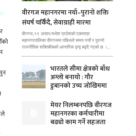
वीरगज महानगरमा नयाँ–पुरानो शक्ति
संघर्ष चर्किँदै, सेवाग्राही मारमा
ार
वीरगज,१९ असार/मधेश प्रदेशको एकमात्र
ौँको
महानगरपालिका वीरगजमा पछिल्लो समय नयाँ र पुरानो
राजनीतिक शक्तिबीचको आन्तरिक द्वन्द्व बढ्दै गएको छ ।...
ुन
भारतले सीमा क्षेत्रको बाँध
सुन
अग्लो बनायो : गौर
डुबानको उच्च जोखिममा
।
मेयर निलम्बनपछि वीरगज
महानगरका कर्मचारीमा
ले
बढ्यो काम गर्ने सहजता
ग