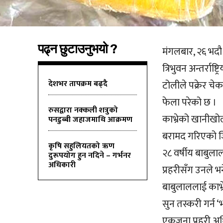
पढ्न छुटाउनुभयो ?
मंगलबार, २६ भदौ
त्रिभुवन अन्तर्रा
देशभर तापक्रम बढ्दै
टोलीले पक्रेर चे
फेला परेको छ ।
रुसद्वारा नक्कली शत्रुको
काभ्रेको खानीखो
पनडुब्बी जहाजमाथि आक्रमण
बरामद गरिएको जि
कृषि सहुलियतको ऋण
२८ वर्षीय बाबुल
दुरूपयोग हुन नदिने – गर्भनर
अधिकारी
प्रहरीसँग उनले 
बाबुलाललाई काभ्
सुन तस्करी गर्न 
एकजना प्रहरी अ