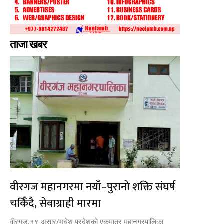
ताजा खबर
वीरगज महानगरमा नयाँ–पुरानो शक्ति संघर्ष
चर्किँदै, सेवाग्राही मारमा
वीरगज,१९ असार/मधेश प्रदेशको एकमात्र महानगरपालिका