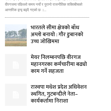
वीरगजमा पछिल्लो समय नयाँ र पुरानो राजनीतिक शक्तिबीचको
आन्तरिक द्वन्द्व बढ्दै गएको छ ।...
भारतले सीमा क्षेत्रको बाँध
अग्लो बनायो : गौर डुबानको
उच्च जोखिममा
मेयर निलम्बनपछि वीरगज
महानगरका कर्मचारीमा बढ्यो
काम गर्ने सहजता
रास्वपा मधेश प्रदेश अधिवेशन
स्थगित, गुटबन्दीले नेता–
कार्यकर्तामा निराशा