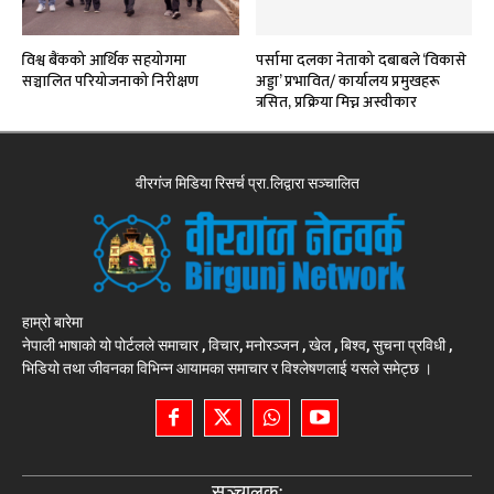
विश्व बैंकको आर्थिक सहयोगमा
पर्सामा दलका नेताको दबाबले ‘विकासे
सञ्चालित परियोजनाको निरीक्षण
अड्डा’ प्रभावित/ कार्यालय प्रमुखहरू
त्रसित, प्रक्रिया मिच्न अस्वीकार
वीरगंज मिडिया रिसर्च प्रा.लिद्वारा सञ्चालित
हाम्रो बारेमा
नेपाली भाषाको यो पोर्टलले समाचार , विचार, मनोरञ्जन , खेल , बिश्व, सुचना प्रविधी ,
भिडियो तथा जीवनका विभिन्न आयामका समाचार र विश्लेषणलाई यसले समेट्छ ।
सञ्चालकः