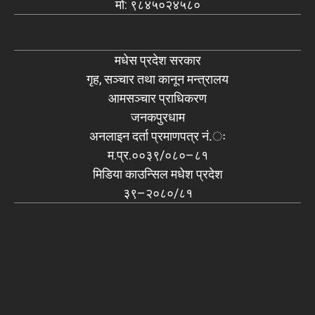
मो: ९८४५०२४५८०
मधेस प्रदेश सरकार
गृह, सञ्चार तथा कानून मन्त्रालय
आमसञ्चार प्राधिकरण
जनकपुरधाम
अनलाइन दर्ता प्रमाणपत्र नं.ः
म.प्र.००३९/०८०–८१
मिडिया काउन्सिल मधेश प्रदेश
३९–२०८०/८१