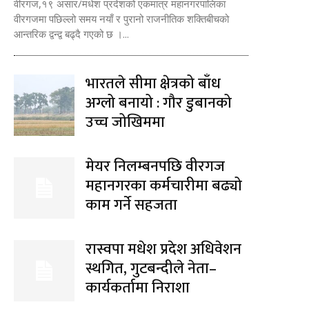
वीरगज,१९ असार/मधेश प्रदेशको एकमात्र महानगरपालिका
वीरगजमा पछिल्लो समय नयाँ र पुरानो राजनीतिक शक्तिबीचको
आन्तरिक द्वन्द्व बढ्दै गएको छ ।...
भारतले सीमा क्षेत्रको बाँध
अग्लो बनायो : गौर डुबानको
उच्च जोखिममा
मेयर निलम्बनपछि वीरगज
महानगरका कर्मचारीमा बढ्यो
काम गर्ने सहजता
रास्वपा मधेश प्रदेश अधिवेशन
स्थगित, गुटबन्दीले नेता–
कार्यकर्तामा निराशा