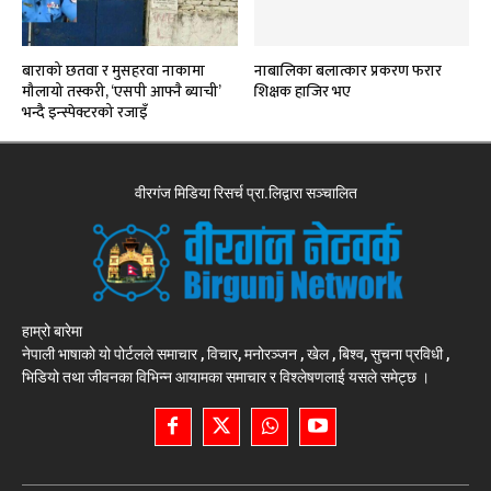
बाराको छतवा र मुसहरवा नाकामा
नाबालिका बलात्कार प्रकरण फरार
मौलायो तस्करी, ‘एसपी आफ्नै ब्याची’
शिक्षक हाजिर भए
भन्दै इन्स्पेक्टरको रजाइँ
वीरगंज मिडिया रिसर्च प्रा.लिद्वारा सञ्चालित
हाम्रो बारेमा
नेपाली भाषाको यो पोर्टलले समाचार , विचार, मनोरञ्जन , खेल , बिश्व, सुचना प्रविधी ,
भिडियो तथा जीवनका विभिन्न आयामका समाचार र विश्लेषणलाई यसले समेट्छ ।