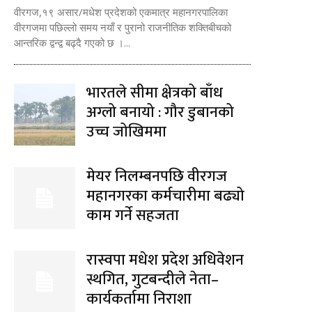
वीरगज,१९ असार/मधेश प्रदेशको एकमात्र महानगरपालिका
वीरगजमा पछिल्लो समय नयाँ र पुरानो राजनीतिक शक्तिबीचको
आन्तरिक द्वन्द्व बढ्दै गएको छ ।...
भारतले सीमा क्षेत्रको बाँध
अग्लो बनायो : गौर डुबानको
उच्च जोखिममा
मेयर निलम्बनपछि वीरगज
महानगरका कर्मचारीमा बढ्यो
काम गर्ने सहजता
रास्वपा मधेश प्रदेश अधिवेशन
स्थगित, गुटबन्दीले नेता–
कार्यकर्तामा निराशा