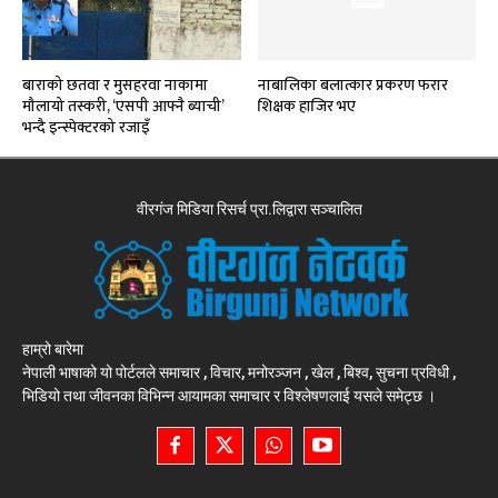
बाराको छतवा र मुसहरवा नाकामा
नाबालिका बलात्कार प्रकरण फरार
मौलायो तस्करी, ‘एसपी आफ्नै ब्याची’
शिक्षक हाजिर भए
भन्दै इन्स्पेक्टरको रजाइँ
वीरगंज मिडिया रिसर्च प्रा.लिद्वारा सञ्चालित
हाम्रो बारेमा
नेपाली भाषाको यो पोर्टलले समाचार , विचार, मनोरञ्जन , खेल , बिश्व, सुचना प्रविधी ,
भिडियो तथा जीवनका विभिन्न आयामका समाचार र विश्लेषणलाई यसले समेट्छ ।