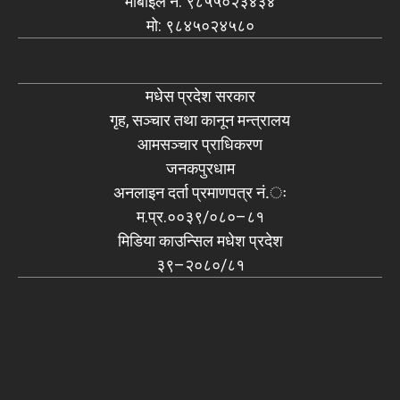
मोबाइल नं: ९८५५०२३४३४
मो: ९८४५०२४५८०
मधेस प्रदेश सरकार
गृह, सञ्चार तथा कानून मन्त्रालय
आमसञ्चार प्राधिकरण
जनकपुरधाम
अनलाइन दर्ता प्रमाणपत्र नं.ः
म.प्र.००३९/०८०–८१
मिडिया काउन्सिल मधेश प्रदेश
३९–२०८०/८१