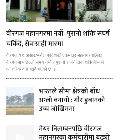
वीरगज महानगरमा नयाँ–पुरानो शक्ति संघर्ष
चर्किँदै, सेवाग्राही मारमा
वीरगज,१९ असार/मधेश प्रदेशको एकमात्र महानगरपालिका
वीरगजमा पछिल्लो समय नयाँ र पुरानो राजनीतिक शक्तिबीचको
आन्तरिक द्वन्द्व बढ्दै गएको छ ।...
भारतले सीमा क्षेत्रको बाँध
अग्लो बनायो : गौर डुबानको
उच्च जोखिममा
मेयर निलम्बनपछि वीरगज
महानगरका कर्मचारीमा बढ्यो