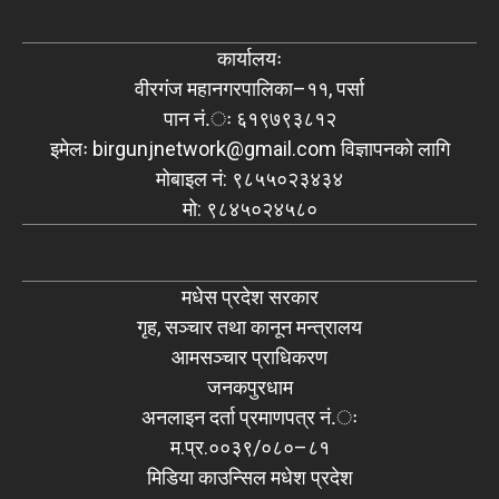
कार्यालयः
वीरगंज महानगरपालिका–११, पर्सा
पान नं.ः ६१९७९३८१२
इमेलः
birgunjnetwork@gmail.com
विज्ञापनको लागि
मोबाइल नं: ९८५५०२३४३४
मो: ९८४५०२४५८०
मधेस प्रदेश सरकार
गृह, सञ्चार तथा कानून मन्त्रालय
आमसञ्चार प्राधिकरण
जनकपुरधाम
अनलाइन दर्ता प्रमाणपत्र नं.ः
म.प्र.००३९/०८०–८१
मिडिया काउन्सिल मधेश प्रदेश