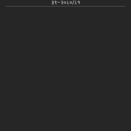
३९–२०८०/८१