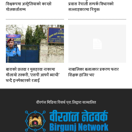
विश्वकपमा अस्ट्रेलियाको कान्छो
प्रवास नेपाली सम्पर्क विभागको
गोलकर्तासम्म
सल्लाहकारमा नियुक्त
बाराको छतवा र मुसहरवा नाकामा
नाबालिका बलात्कार प्रकरण फरार
मौलायो तस्करी, ‘एसपी आफ्नै ब्याची’
शिक्षक हाजिर भए
भन्दै इन्स्पेक्टरको रजाइँ
वीरगंज मिडिया रिसर्च प्रा.लिद्वारा सञ्चालित