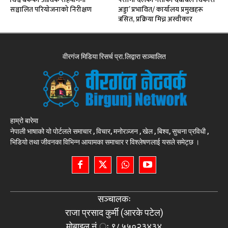
सञ्चालित परियोजनाको निरीक्षण
अड्डा’ प्रभावित/ कार्यालय प्रमुखहरू
त्रसित, प्रक्रिया मिच्न अस्वीकार
वीरगंज मिडिया रिसर्च प्रा.लिद्वारा सञ्चालित
हाम्रो बारेमा
नेपाली भाषाको यो पोर्टलले समाचार , विचार, मनोरञ्जन , खेल , बिश्व, सुचना प्रविधी ,
भिडियो तथा जीवनका विभिन्न आयामका समाचार र विश्लेषणलाई यसले समेट्छ ।
सञ्चालकः
राजा प्रसाद कुर्मी (आरके पटेल)
मोबाइल नं.ः ९८५५०२३४३४