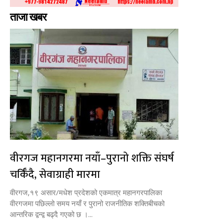
ताजा खबर
वीरगज महानगरमा नयाँ–पुरानो शक्ति संघर्ष
चर्किँदै, सेवाग्राही मारमा
वीरगज,१९ असार/मधेश प्रदेशको एकमात्र महानगरपालिका
वीरगजमा पछिल्लो समय नयाँ र पुरानो राजनीतिक शक्तिबीचको
आन्तरिक द्वन्द्व बढ्दै गएको छ ।...