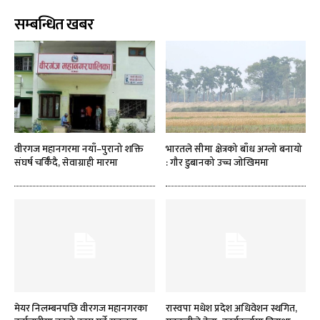
सम्बन्धित खबर
वीरगज महानगरमा नयाँ–पुरानो शक्ति
भारतले सीमा क्षेत्रको बाँध अग्लो बनायो
संघर्ष चर्किँदै, सेवाग्राही मारमा
: गौर डुबानको उच्च जोखिममा
मेयर निलम्बनपछि वीरगज महानगरका
रास्वपा मधेश प्रदेश अधिवेशन स्थगित,