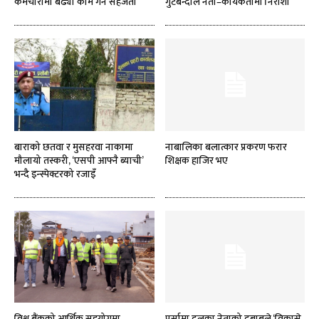
कर्मचारीमा बढ्यो काम गर्ने सहजता
गुटबन्दीले नेता–कार्यकर्तामा निराशा
बाराको छतवा र मुसहरवा नाकामा
नाबालिका बलात्कार प्रकरण फरार
मौलायो तस्करी, ‘एसपी आफ्नै ब्याची’
शिक्षक हाजिर भए
भन्दै इन्स्पेक्टरको रजाइँ
विश्व बैंकको आर्थिक सहयोगमा
पर्सामा दलका नेताको दबाबले ‘विकासे