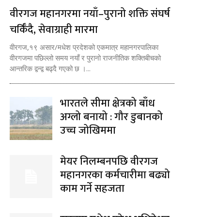
वीरगज महानगरमा नयाँ–पुरानो शक्ति संघर्ष
चर्किँदै, सेवाग्राही मारमा
वीरगज,१९ असार/मधेश प्रदेशको एकमात्र महानगरपालिका
वीरगजमा पछिल्लो समय नयाँ र पुरानो राजनीतिक शक्तिबीचको
आन्तरिक द्वन्द्व बढ्दै गएको छ ।...
भारतले सीमा क्षेत्रको बाँध
अग्लो बनायो : गौर डुबानको
उच्च जोखिममा
मेयर निलम्बनपछि वीरगज
महानगरका कर्मचारीमा बढ्यो
काम गर्ने सहजता