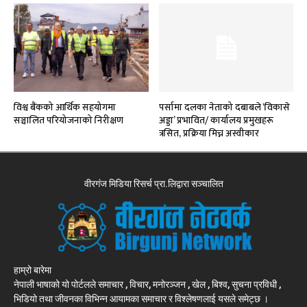
विश्व बैंकको आर्थिक सहयोगमा
पर्सामा दलका नेताको दबाबले ‘विकासे
सञ्चालित परियोजनाको निरीक्षण
अड्डा’ प्रभावित/ कार्यालय प्रमुखहरू
त्रसित, प्रक्रिया मिच्न अस्वीकार
वीरगंज मिडिया रिसर्च प्रा.लिद्वारा सञ्चालित
हाम्रो बारेमा
नेपाली भाषाको यो पोर्टलले समाचार , विचार, मनोरञ्जन , खेल , बिश्व, सुचना प्रविधी ,
भिडियो तथा जीवनका विभिन्न आयामका समाचार र विश्लेषणलाई यसले समेट्छ ।