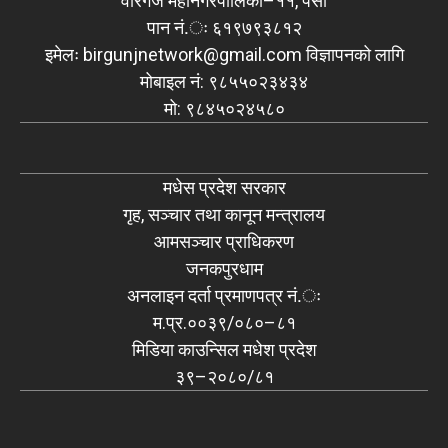
वीरगंज महानगरपालिका–११, पर्सा
पान नं.ः ६१९७९३८१२
इमेलः
birgunjnetwork@gmail.com
विज्ञापनको लागि
मोबाइल नं: ९८५५०२३४३४
मो: ९८४५०२४५८०
मधेस प्रदेश सरकार
गृह, सञ्चार तथा कानून मन्त्रालय
आमसञ्चार प्राधिकरण
जनकपुरधाम
अनलाइन दर्ता प्रमाणपत्र नं.ः
म.प्र.००३९/०८०–८१
मिडिया काउन्सिल मधेश प्रदेश
३९–२०८०/८१