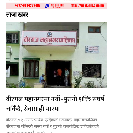
ताजा खबर
वीरगज महानगरमा नयाँ–पुरानो शक्ति संघर्ष
चर्किँदै, सेवाग्राही मारमा
वीरगज,१९ असार/मधेश प्रदेशको एकमात्र महानगरपालिका
वीरगजमा पछिल्लो समय नयाँ र पुरानो राजनीतिक शक्तिबीचको
आन्तरिक द्वन्द्व बढ्दै गएको छ ।...