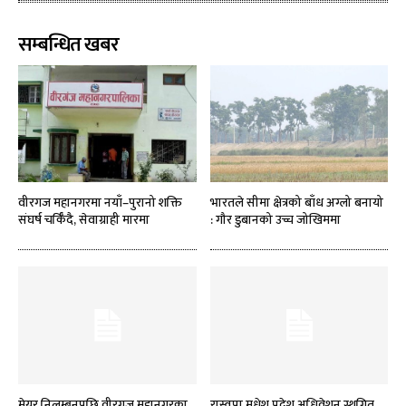
सम्बन्धित खबर
वीरगज महानगरमा नयाँ–पुरानो शक्ति
भारतले सीमा क्षेत्रको बाँध अग्लो बनायो
संघर्ष चर्किँदै, सेवाग्राही मारमा
: गौर डुबानको उच्च जोखिममा
मेयर निलम्बनपछि वीरगज महानगरका
रास्वपा मधेश प्रदेश अधिवेशन स्थगित,