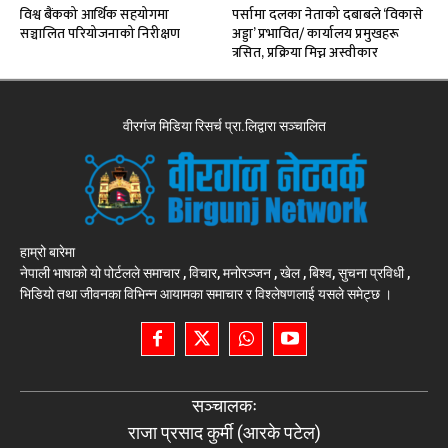
विश्व बैंकको आर्थिक सहयोगमा
पर्सामा दलका नेताको दबाबले ‘विकासे
सञ्चालित परियोजनाको निरीक्षण
अड्डा’ प्रभावित/ कार्यालय प्रमुखहरू
त्रसित, प्रक्रिया मिच्न अस्वीकार
वीरगंज मिडिया रिसर्च प्रा.लिद्वारा सञ्चालित
हाम्रो बारेमा
नेपाली भाषाको यो पोर्टलले समाचार , विचार, मनोरञ्जन , खेल , बिश्व, सुचना प्रविधी ,
भिडियो तथा जीवनका विभिन्न आयामका समाचार र विश्लेषणलाई यसले समेट्छ ।
सञ्चालकः
राजा प्रसाद कुर्मी (आरके पटेल)