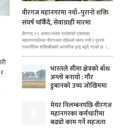
वीरगज महानगरमा नयाँ–पुरानो शक्ति
संघर्ष चर्किँदै, सेवाग्राही मारमा
वीरगज,१९ असार/मधेश प्रदेशको एकमात्र
महानगरपालिका वीरगजमा पछिल्लो समय नयाँ र पुरानो
राजनीतिक शक्तिबीचको आन्तरिक द्वन्द्व बढ्दै गएको छ ।...
ारी
भारतले सीमा क्षेत्रको बाँध
 र
अग्लो बनायो : गौर
डुबानको उच्च जोखिममा
ा
मेयर निलम्बनपछि वीरगज
महानगरका कर्मचारीमा
बढ्यो काम गर्ने सहजता