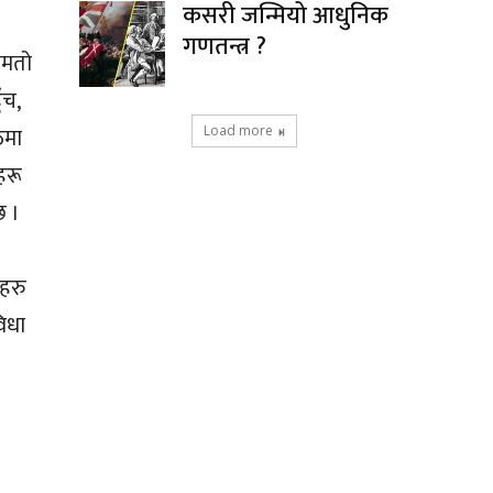
कसरी जन्मियो आधुनिक
गणतन्त्र ?
ेमतो
ँच,
ठमा
Load more
हरू
छ ।
खहरु
िधा