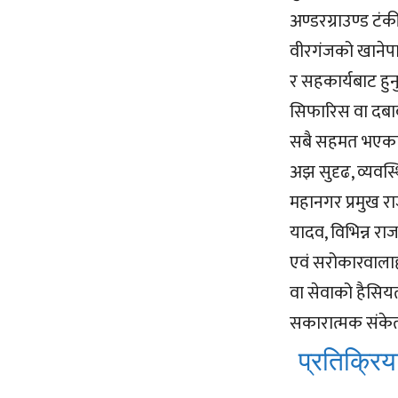
अण्डरग्राउण्ड टंक
वीरगंजको खानेप
र सहकार्यबाट हुन
सिफारिस वा दबाबक
सबै सहमत भएका छ
अझ सुदृढ, व्यवस
महानगर प्रमुख रा
यादव, विभिन्न रा
एवं सरोकारवाला
वा सेवाको हैसिय
सकारात्मक संके
प्रतिक्रिया