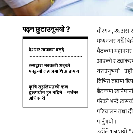
पढ्न छुटाउनुभयो ?
वीरगंज, २६ असार
मध्यनजर गर्दै बि
देशभर तापक्रम बढ्दै
बैठकमा महानगर प्र
आएको र ट्यांकर
रुसद्वारा नक्कली शत्रुको
गराउनुभयो । उहाँ
पनडुब्बी जहाजमाथि आक्रमण
विभिन्न वडामा डि
कृषि सहुलियतको ऋण
बैठकमा खानेपानी 
दुरूपयोग हुन नदिने – गर्भनर
अधिकारी
परेको भन्दै त्यस
परिचालन तथा दीर
पार्नुभयो ।
उहाँले भन्नु भय