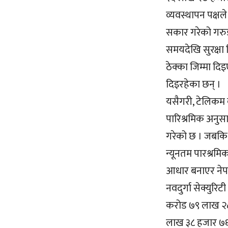
व्यवस्थापन पक्ष
सकार गरेको गरुड 
समयदेखि सुरक्षा 
ठेक्का जिम्मा दिइ
दिइरहेका छन् ।
यसैगरी, टेलिकम 
पारिश्रमिक अनुसा
गरेको छ । जबकि 
न्यूनतम पारश्रमि
आधार बनाएर नेपाल
नवदुर्गा सेक्युर
करोड ७९ लाख २८ ह
लाख ३८ हजार ७६५