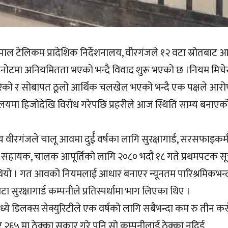
पाल टेलिकम प्रादेशिक निर्देशनालय, वीरगंजले १२ वटा स्रोतबाट आप
ोटमा अनियमितता भएको भन्दै विवाद शुरू भएको छ ।नियम मिचे
ेको र सोबापत ठूलो आर्थिक चलखेल भएको भन्दै एक पक्षले आरो
यालयमा हिजोदेखि विरोध गरेपछि प्रहरीले आज स्थिति साम्य बनाएक
य वीरगंजले चालू आवमा दुर्ई वर्षका लागि सुरक्षागार्ड, सरसफाइकर्म
धिक सहायक, चालक आपूर्तिको लागि २०८० भदौ १८ गते प्रथमपटक स
थियो । गत आवको नियमलाई आधार बनाएर न्यूनतम पारिश्रमिकभन्
सुरक्षागार्ड कम्पनीले प्रतिस्पर्धामा भाग लिएका थिए ।
ये डिलक्स सेक्युरिटीले एक वर्षको लागि सबैभन्दा कम रु तीन क
२६५ मा ठेक्का सकार गरे पनि सो कम्पनीलाई ठेक्का नदिई