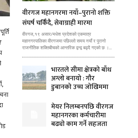
वीरगज महानगरमा नयाँ–पुरानो शक्ति
संघर्ष चर्किँदै, सेवाग्राही मारमा
ूर्ति
वीरगज,१९ असार/मधेश प्रदेशको एकमात्र
र
महानगरपालिका वीरगजमा पछिल्लो समय नयाँ र पुरानो
राजनीतिक शक्तिबीचको आन्तरिक द्वन्द्व बढ्दै गएको छ ।...
प
ो
भारतले सीमा क्षेत्रको बाँध
अग्लो बनायो : गौर
ी,
डुबानको उच्च जोखिममा
ूचना
दा
मेयर निलम्बनपछि वीरगज
महानगरका कर्मचारीमा
बढ्यो काम गर्ने सहजता
रोड