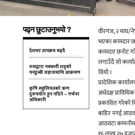
पढ्न छुटाउनुभयो ?
वीरगंज, २ माघ/ने
भएका कामदार छन
देशभर तापक्रम बढ्दै
कामदार छनोट गर
लगाउँदै सो कार्
रुसद्वारा नक्कली शत्रुको
थियो ।
पनडुब्बी जहाजमाथि आक्रमण
प्रादेशिक कार्याल
कृषि सहुलियतको ऋण
अर्धदक्ष प्रावि
दुरूपयोग हुन नदिने – गर्भनर
अधिकारी
प्रकाशित गरेको 
बाहिर नगई आठवटा 
आठवटा कम्पनीमध्
१६ लाख २७ हजार 