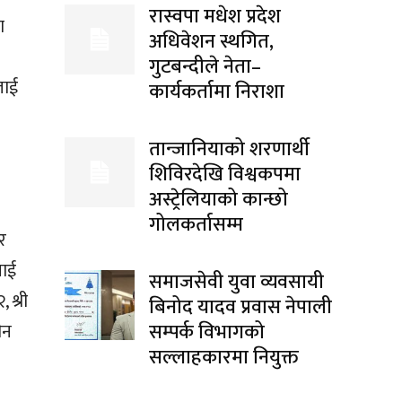
रास्वपा मधेश प्रदेश
ा
अधिवेशन स्थगित,
गुटबन्दीले नेता–
लाई
कार्यकर्तामा निराशा
तान्जानियाको शरणार्थी
शिविरदेखि विश्वकपमा
अस्ट्रेलियाको कान्छो
गोलकर्तासम्म
र
लाई
समाजसेवी युवा व्यवसायी
 श्री
बिनोद यादव प्रवास नेपाली
सम्पर्क विभागको
ीन
सल्लाहकारमा नियुक्त