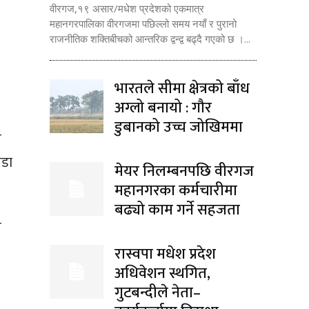
वीरगज,१९ असार/मधेश प्रदेशको एकमात्र
महानगरपालिका वीरगजमा पछिल्लो समय नयाँ र पुरानो
राजनीतिक शक्तिबीचको आन्तरिक द्वन्द्व बढ्दै गएको छ ।...
भारतले सीमा क्षेत्रको बाँध
अग्लो बनायो : गौर
डुबानको उच्च जोखिममा
त
पडा
मेयर निलम्बनपछि वीरगज
महानगरका कर्मचारीमा
बढ्यो काम गर्ने सहजता
ी
रास्वपा मधेश प्रदेश
अधिवेशन स्थगित,
गुटबन्दीले नेता–