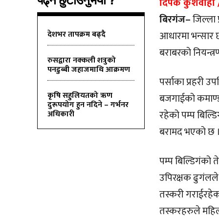
पढ्न छुटाउनुभयो ?
दिपक कुशवाहा /
बिरगंज–
जिल्ला 
देशभर तापक्रम बढ्दै
आधारमा भन्सार छ
बराबरको नियन्त्
रुसद्वारा नक्कली शत्रुको
पनडुब्बी जहाजमाथि आक्रमण
पर्साका प्रहरी उ
कृषि सहुलियतको ऋण
बजगाईको कमाण्ड
दुरूपयोग हुन नदिने – गर्भनर
रहेको पम्प बिल्ड
अधिकारी
बरामद भएको छ 
पम्प बिल्डिगंको 
उपिरक्षक ढुगंलले
तस्करी गराईरहेका
तस्करहरुले महिला