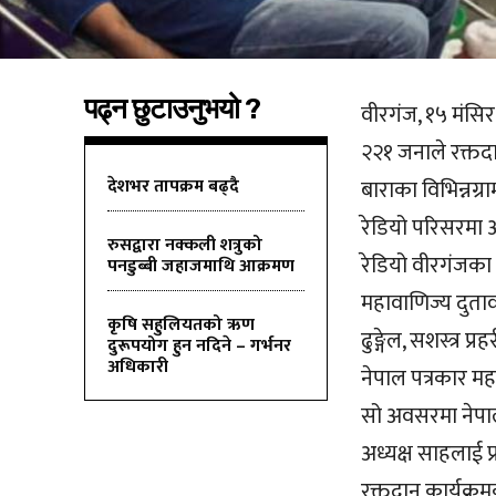
पढ्न छुटाउनुभयो ?
वीरगंज, १५ मंसि
२२१ जनाले रक्तदा
देशभर तापक्रम बढ्दै
बाराका विभिन्नग्
रेडियो परिसरमा
रुसद्वारा नक्कली शत्रुको
रेडियो वीरगंजका 
पनडुब्बी जहाजमाथि आक्रमण
महावाणिज्य दुताव
कृषि सहुलियतको ऋण
ढुङ्गेल, सशस्त्र 
दुरूपयोग हुन नदिने – गर्भनर
अधिकारी
नेपाल पत्रकार मह
सो अवसरमा नेपाल र
अध्यक्ष साहलाई प्
रक्तदान कार्यक्र