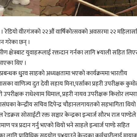
र । रेडियो वीरगंजको २२औं वार्षिकोत्सवको अवसरमा २२ महिलास
न गरेका छन् ।
रामीण क्षेत्रबाट युवाहरूलाई रक्तदान गर्नका लागि ¥याली सहित लिए
 आएका थिए ।
प्रबन्धक धु्रव साहको अध्यक्षतामा भएको कार्यक्रममा भारतीय
ासका वाणिज्य दुत देवी सहाय मिना,पर्साका प्रहरी उपरीक्षक कुमो
प्रहरी उपरीक्षक राधेश्याम धिमाल, प्रहरी नायव उपरीक्षक किशोर लम्स
ासंघका केन्द्रीय सचिव दिपेन्द्र चौहानलगायतको सहभागिता थियो
ेडक्रस सोसाईटी रक्त सञ्चार केन्द्रका इन्चार्ज सौरभ राज पाण्डेले
रमाण पत्र प्रदान गर्नु भएको थियो भने साहले इन्चार्ज पाण्डे सहित
मका लागि प्राविधिक सहयोग पु¥याउने केन्द्रका कर्मचारीलाई माया