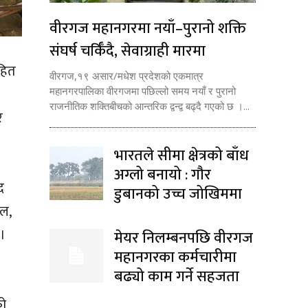
वीरगज महानगरमा नयाँ–पुरानो शक्ति
संघर्ष चर्किँदै, सेवाग्राही मारमा
हित
वीरगज,१९ असार/मधेश प्रदेशको एकमात्र
महानगरपालिका वीरगजमा पछिल्लो समय नयाँ र पुरानो
राजनीतिक शक्तिबीचको आन्तरिक द्वन्द्व बढ्दै गएको छ ।...
र
भारतले सीमा क्षेत्रको बाँध
अग्लो बनायो : गौर
द
डुबानको उच्च जोखिममा
ाल,
 ।
मेयर निलम्बनपछि वीरगज
महानगरका कर्मचारीमा
बढ्यो काम गर्ने सहजता
को