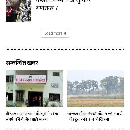
कसरी जन्मियो आधुनिक
गणतन्त्र ?
Load more
सम्बन्धित खबर
वीरगज महानगरमा नयाँ–पुरानो शक्ति
भारतले सीमा क्षेत्रको बाँध अग्लो बनायो
संघर्ष चर्किँदै, सेवाग्राही मारमा
: गौर डुबानको उच्च जोखिममा