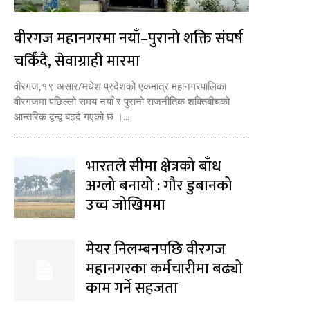
वीरगज महानगरमा नयाँ–पुरानो शक्ति संघर्ष
चर्किँदै, सेवाग्राही मारमा
वीरगज,१९ असार/मधेश प्रदेशको एकमात्र महानगरपालिका
वीरगजमा पछिल्लो समय नयाँ र पुरानो राजनीतिक शक्तिबीचको
आन्तरिक द्वन्द्व बढ्दै गएको छ ।...
भारतले सीमा क्षेत्रको बाँध
अग्लो बनायो : गौर डुबानको
उच्च जोखिममा
मेयर निलम्बनपछि वीरगज
महानगरका कर्मचारीमा बढ्यो
काम गर्ने सहजता