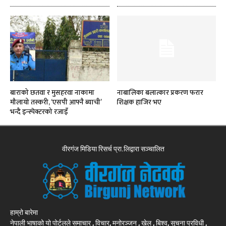
बाराको छतवा र मुसहरवा नाकामा
नाबालिका बलात्कार प्रकरण फरार
मौलायो तस्करी, ‘एसपी आफ्नै ब्याची’
शिक्षक हाजिर भए
भन्दै इन्स्पेक्टरको रजाइँ
वीरगंज मिडिया रिसर्च प्रा.लिद्वारा सञ्चालित
हाम्रो बारेमा
नेपाली भाषाको यो पोर्टलले समाचार , विचार, मनोरञ्जन , खेल , बिश्व, सुचना प्रविधी ,