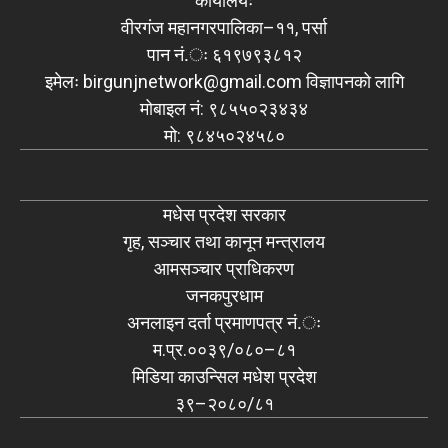
कार्यालयः
वीरगंज महानगरपालिका–११, पर्सा
पान नं.ः ६१९७९३८१२
इमेलः
birgunjnetwork@gmail.com
विज्ञापनको लागि
मोबाइल नं: ९८५५०२३४३४
मो: ९८४५०२४५८०
मधेस प्रदेश सरकार
गृह, सञ्चार तथा कानून मन्त्रालय
आमसञ्चार प्राधिकरण
जनकपुरधाम
अनलाइन दर्ता प्रमाणपत्र नं.ः
म.प्र.००३९/०८०–८१
मिडिया काउन्सिल मधेश प्रदेश
३९–२०८०/८१