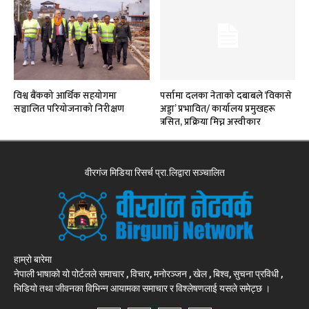
विश्व बैंकको आर्थिक सहयोगमा
पर्सामा दलका नेताको दबाबले ‘विकासे
सञ्चालित परियोजनाको निरीक्षण
अड्डा’ प्रभावित/ कार्यालय प्रमुखहरू
त्रसित, प्रक्रिया मिच्न अस्वीकार
वीरगंज मिडिया रिसर्च प्रा.लिद्वारा सञ्चालित
हाम्रो बारेमा
नेपाली भाषाको यो पोर्टलले समाचार , विचार, मनोरञ्जन , खेल , बिश्व, सुचना प्रविधी ,
भिडियो तथा जीवनका विभिन्न आयामका समाचार र विश्लेषणलाई यसले समेट्छ ।