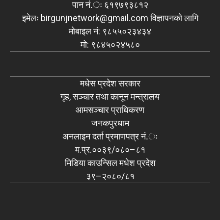
पान नं.ः ६१९७९३८१२
इमेलः
birgunjnetwork@gmail.com
विज्ञापनको लागि
मोबाइल नं: ९८५५०२३४३४
मो: ९८४५०२४५८०
मधेस प्रदेश सरकार
गृह, सञ्चार तथा कानून मन्त्रालय
आमसञ्चार प्राधिकरण
जनकपुरधाम
अनलाइन दर्ता प्रमाणपत्र नं.ः
म.प्र.००३९/०८०–८१
मिडिया काउन्सिल मधेश प्रदेश
३९–२०८०/८१