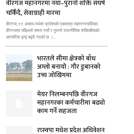
वीरगज महानगरमा नयाँ–पुरानो शक्ति संघर्ष
चर्किँदै, सेवाग्राही मारमा
वीरगज,१९ असार/मधेश प्रदेशको एकमात्र महानगरपालिका
वीरगजमा पछिल्लो समय नयाँ र पुरानो राजनीतिक शक्तिबीचको
आन्तरिक द्वन्द्व बढ्दै गएको छ ।...
भारतले सीमा क्षेत्रको बाँध
अग्लो बनायो : गौर डुबानको
उच्च जोखिममा
मेयर निलम्बनपछि वीरगज
महानगरका कर्मचारीमा बढ्यो
काम गर्ने सहजता
रास्वपा मधेश प्रदेश अधिवेशन