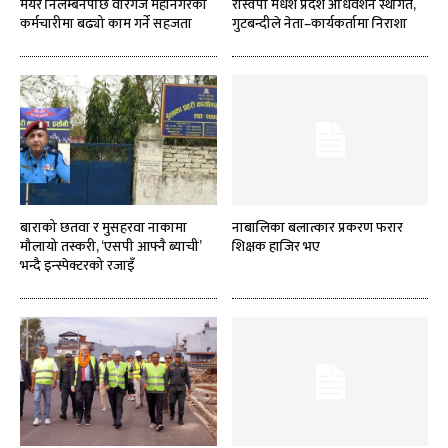
मेयर निलम्बनपछि वीरगज महानगरका
रास्वपा मधेश प्रदेश अधिवेशन स्थगित,
कर्मचारीमा बढ्यो काम गर्ने सहजता
गुटबन्दीले नेता–कार्यकर्तामा निराशा
बाराको छतवा र मुसहरवा नाकामा
नाबालिका बलात्कार प्रकरण फरार
मौलायो तस्करी, ‘एसपी आफ्नै ब्याची’
शिक्षक हाजिर भए
भन्दै इन्स्पेक्टरको रजाइँ