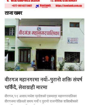
ताजा खबर
वीरगज महानगरमा नयाँ–पुरानो शक्ति संघर्ष
चर्किँदै, सेवाग्राही मारमा
वीरगज,१९ असार/मधेश प्रदेशको एकमात्र महानगरपालिका
वीरगजमा पछिल्लो समय नयाँ र पुरानो राजनीतिक शक्तिबीचको