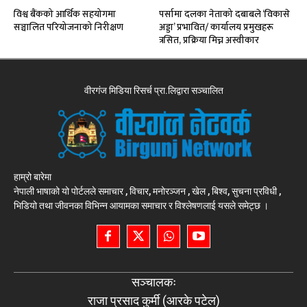
विश्व बैंकको आर्थिक सहयोगमा
पर्सामा दलका नेताको दबाबले ‘विकासे
सञ्चालित परियोजनाको निरीक्षण
अड्डा’ प्रभावित/ कार्यालय प्रमुखहरू
त्रसित, प्रक्रिया मिच्न अस्वीकार
वीरगंज मिडिया रिसर्च प्रा.लिद्वारा सञ्चालित
हाम्रो बारेमा
नेपाली भाषाको यो पोर्टलले समाचार , विचार, मनोरञ्जन , खेल , बिश्व, सुचना प्रविधी ,
भिडियो तथा जीवनका विभिन्न आयामका समाचार र विश्लेषणलाई यसले समेट्छ ।
सञ्चालकः
राजा प्रसाद कुर्मी (आरके पटेल)