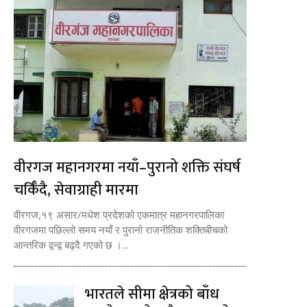
वीरगज महानगरमा नयाँ–पुरानो शक्ति संघर्ष
चर्किँदै, सेवाग्राही मारमा
वीरगज,१९ असार/मधेश प्रदेशको एकमात्र महानगरपालिका
वीरगजमा पछिल्लो समय नयाँ र पुरानो राजनीतिक शक्तिबीचको
आन्तरिक द्वन्द्व बढ्दै गएको छ ।...
भारतले सीमा क्षेत्रको बाँध