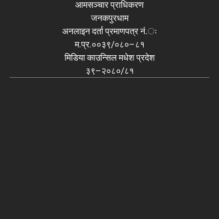
आमसञ्चार प्राधिकरण
जनकपुरधाम
अनलाइन दर्ता प्रमाणपत्र नं.ः
म.प्र.००३९/०८०–८१
मिडिया काउन्सिल मधेश प्रदेश
३९–२०८०/८१