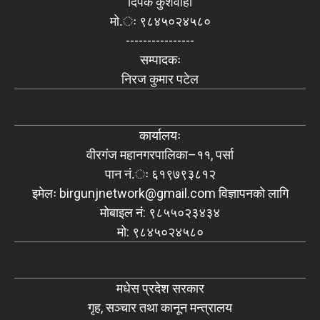
दिपक कुशवाहा
मो.ः ९८४५०२४५८०
----------------
सम्पादकः
निरज कुमार पटेल
कार्यालयः
वीरगंज महानगरपालिका–११, पर्सा
पान नं.ः ६१९७९३८१२
इमेलः
birgunjnetwork@gmail.com
विज्ञापनको लागि
मोबाइल नं: ९८५५०२३४३४
मो: ९८४५०२४५८०
मधेस प्रदेश सरकार
गृह, सञ्चार तथा कानून मन्त्रालय