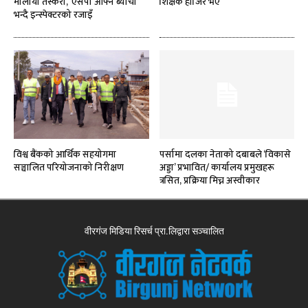
मौलायो तस्करी, ‘एसपी आफ्नै ब्याची’
शिक्षक हाजिर भए
भन्दै इन्स्पेक्टरको रजाइँ
विश्व बैंकको आर्थिक सहयोगमा
पर्सामा दलका नेताको दबाबले ‘विकासे
सञ्चालित परियोजनाको निरीक्षण
अड्डा’ प्रभावित/ कार्यालय प्रमुखहरू
त्रसित, प्रक्रिया मिच्न अस्वीकार
वीरगंज मिडिया रिसर्च प्रा.लिद्वारा सञ्चालित