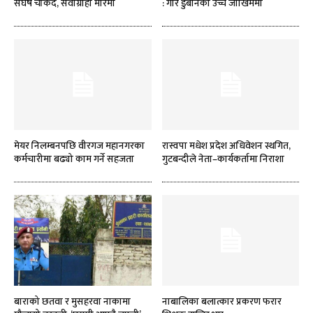
संघर्ष चर्किँदै, सेवाग्राही मारमा
: गौर डुबानको उच्च जोखिममा
मेयर निलम्बनपछि वीरगज महानगरका
रास्वपा मधेश प्रदेश अधिवेशन स्थगित,
कर्मचारीमा बढ्यो काम गर्ने सहजता
गुटबन्दीले नेता–कार्यकर्तामा निराशा
बाराको छतवा र मुसहरवा नाकामा
नाबालिका बलात्कार प्रकरण फरार