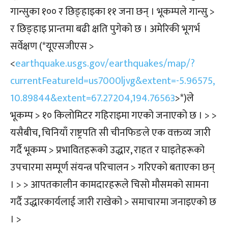
गान्सुका १०० र छिङ्हाइका ११ जना छन् । भूकम्पले गान्सु >
र छिङ्हाइ प्रान्तमा बढी क्षति पुगेको छ । अमेरिकी भूगर्भ
सर्वेक्षण (*यूएसजीएस >
<
earthquake.usgs.gov/earthquakes/map/?
currentFeatureId=us7000ljvg&extent=-5.96575,
10.89844&extent=67.27204,194.76563
>*)ले
भूकम्प > १० किलोमिटर गहिराइमा गएको जनाएको छ । > >
यसैबीच, चिनियाँ राष्ट्रपति सी चीनफिङले एक वक्तव्य जारी
गर्दै भूकम्प > प्रभावितहरूको उद्धार, राहत र घाइतेहरूको
उपचारमा सम्पूर्ण संयन्त्र परिचालन > गरिएको बताएका छन्
। > > आपतकालीन कामदारहरूले चिसो मौसमको सामना
गर्दै उद्धारकार्यलाई जारी राखेको > समाचारमा जनाइएको छ
। >