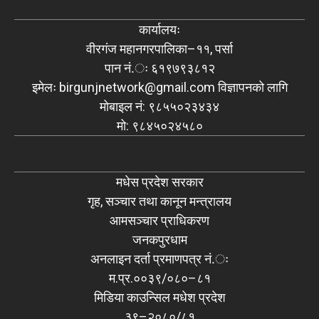
कार्यालयः
वीरगंज महानगरपालिका–११, पर्सा
पान नं.ः ६१९७९३८१२
इमेलः
birgunjnetwork@gmail.com
विज्ञापनको लागि
मोबाइल नं: ९८५५०२३४३४
मो: ९८४५०२४५८०
मधेस प्रदेश सरकार
गृह, सञ्चार तथा कानून मन्त्रालय
आमसञ्चार प्राधिकरण
जनकपुरधाम
अनलाइन दर्ता प्रमाणपत्र नं.ः
म.प्र.००३९/०८०–८१
मिडिया काउन्सिल मधेश प्रदेश
३९–२०८०/८१