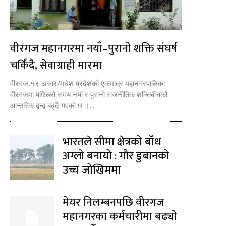
वीरगज महानगरमा नयाँ–पुरानो शक्ति संघर्ष
चर्किँदै, सेवाग्राही मारमा
वीरगज,१९ असार/मधेश प्रदेशको एकमात्र महानगरपालिका
वीरगजमा पछिल्लो समय नयाँ र पुरानो राजनीतिक शक्तिबीचको
आन्तरिक द्वन्द्व बढ्दै गएको छ ।...
भारतले सीमा क्षेत्रको बाँध
अग्लो बनायो : गौर डुबानको
उच्च जोखिममा
मेयर निलम्बनपछि वीरगज
महानगरका कर्मचारीमा बढ्यो