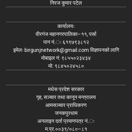
निरज कुमार पटेल
कार्यालयः
वीरगंज महानगरपालिका–११, पर्सा
पान नं.ः ६१९७९३८१२
इमेलः
birgunjnetwork@gmail.com
विज्ञापनको लागि
मोबाइल नं: ९८५५०२३४३४
मो: ९८४५०२४५८०
मधेस प्रदेश सरकार
गृह, सञ्चार तथा कानून मन्त्रालय
आमसञ्चार प्राधिकरण
जनकपुरधाम
अनलाइन दर्ता प्रमाणपत्र नं.ः
म.प्र.००३९/०८०–८१