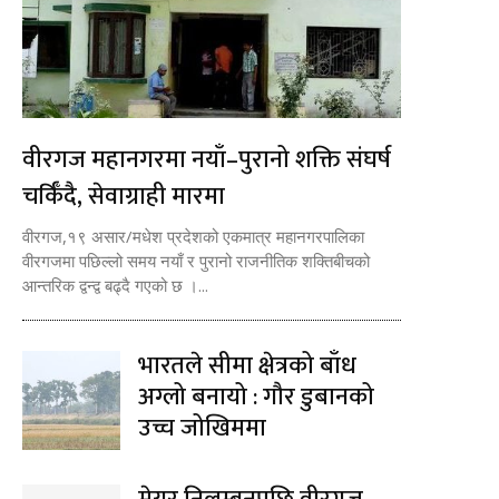
वीरगज महानगरमा नयाँ–पुरानो शक्ति संघर्ष
चर्किँदै, सेवाग्राही मारमा
वीरगज,१९ असार/मधेश प्रदेशको एकमात्र महानगरपालिका
वीरगजमा पछिल्लो समय नयाँ र पुरानो राजनीतिक शक्तिबीचको
आन्तरिक द्वन्द्व बढ्दै गएको छ ।...
भारतले सीमा क्षेत्रको बाँध
अग्लो बनायो : गौर डुबानको
उच्च जोखिममा