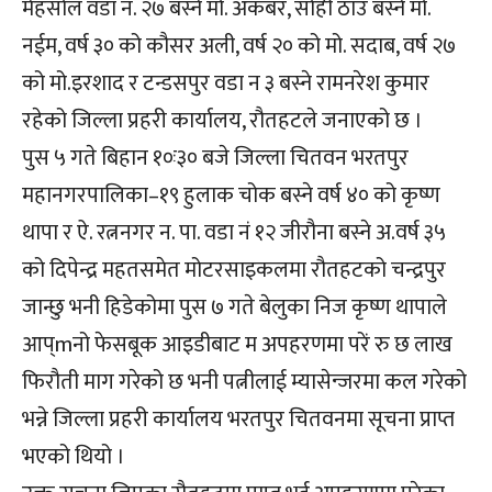
मेहसोल वडा नं. २७ बस्ने मो. अकबर, सोही ठाउँ बस्ने मो.
नईम, वर्ष ३० को कौसर अली, वर्ष २० को मो. सदाब, वर्ष २७
को मो.इरशाद र टन्डसपुर वडा न ३ बस्ने रामनरेश कुमार
रहेको जिल्ला प्रहरी कार्यालय, रौतहटले जनाएको छ ।
पुस ५ गते बिहान १०ः३० बजे जिल्ला चितवन भरतपुर
महानगरपालिका–१९ हुलाक चोक बस्ने वर्ष ४० को कृष्ण
थापा र ऐ. रत्ननगर न. पा. वडा नं १२ जीरौना बस्ने अ.वर्ष ३५
को दिपेन्द्र महतसमेत मोटरसाइकलमा रौतहटको चन्द्रपुर
जान्छु भनी हिडेकोमा पुस ७ गते बेलुका निज कृष्ण थापाले
आप्mनो फेसबूक आइडीबाट म अपहरणमा परें रु छ लाख
फिरौती माग गरेको छ भनी पत्नीलाई म्यासेन्जरमा कल गरेको
भन्ने जिल्ला प्रहरी कार्यालय भरतपुर चितवनमा सूचना प्राप्त
भएको थियो ।