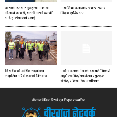
बाराको छतवा र मुसहरवा नाकामा
नाबालिका बलात्कार प्रकरण फरार
मौलायो तस्करी, ‘एसपी आफ्नै ब्याची’
शिक्षक हाजिर भए
भन्दै इन्स्पेक्टरको रजाइँ
विश्व बैंकको आर्थिक सहयोगमा
पर्सामा दलका नेताको दबाबले ‘विकासे
सञ्चालित परियोजनाको निरीक्षण
अड्डा’ प्रभावित/ कार्यालय प्रमुखहरू
त्रसित, प्रक्रिया मिच्न अस्वीकार
वीरगंज मिडिया रिसर्च प्रा.लिद्वारा सञ्चालित