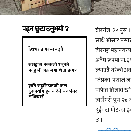
पढ्न छुटाउनुभयो ?
वीरगंज, २५ पुस । 
साथै ओसार पसार 
देशभर तापक्रम बढ्दै
वीरगञ्ज महानगर
अवैध रूपमा ना.
रुसद्वारा नक्कली शत्रुको
ल्याउदै गरेको अ
पनडुब्बी जहाजमाथि आक्रमण
जिप्रका, पर्साले 
कृषि सहुलियतको ऋण
मार्फत तिलावे ख
दुरूपयोग हुन नदिने – गर्भनर
अधिकारी
त्यसैगरी पुस २४
दुईवटा मोटरसाइक
छ ।