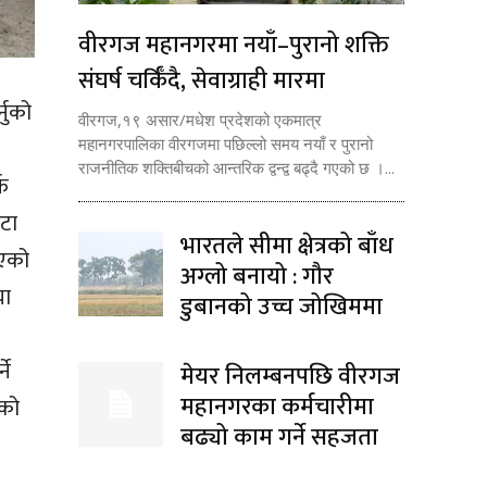
वीरगज महानगरमा नयाँ–पुरानो शक्ति
संघर्ष चर्किँदै, सेवाग्राही मारमा
्नुको
वीरगज,१९ असार/मधेश प्रदेशको एकमात्र
महानगरपालिका वीरगजमा पछिल्लो समय नयाँ र पुरानो
राजनीतिक शक्तिबीचको आन्तरिक द्वन्द्व बढ्दै गएको छ ।...
फ
टा
भारतले सीमा क्षेत्रको बाँध
भएको
अग्लो बनायो : गौर
या
डुबानको उच्च जोखिममा
ने
मेयर निलम्बनपछि वीरगज
महानगरका कर्मचारीमा
एको
बढ्यो काम गर्ने सहजता