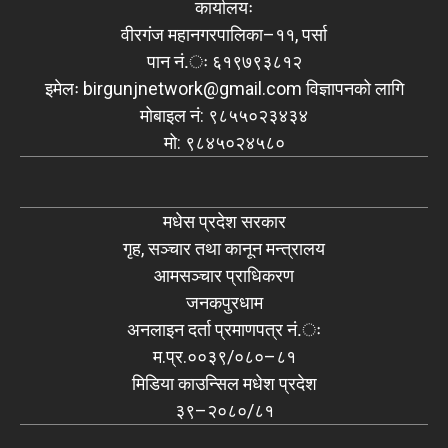
कार्यालयः
वीरगंज महानगरपालिका–११, पर्सा
पान नं.ः ६१९७९३८१२
इमेलः
birgunjnetwork@gmail.com
विज्ञापनको लागि
मोबाइल नं: ९८५५०२३४३४
मो: ९८४५०२४५८०
मधेस प्रदेश सरकार
गृह, सञ्चार तथा कानून मन्त्रालय
आमसञ्चार प्राधिकरण
जनकपुरधाम
अनलाइन दर्ता प्रमाणपत्र नं.ः
म.प्र.००३९/०८०–८१
मिडिया काउन्सिल मधेश प्रदेश
३९–२०८०/८१