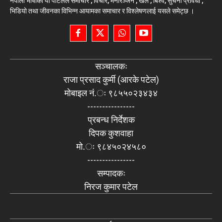
नेपाली भाषाको यो पोर्टलले समाचार , विचार, मनोरञ्जन , खेल , बिश्व, सुचना प्रविधी ,
भिडियो तथा जीवनका विभिन्न आयामका समाचार र विश्लेषणलाई यसले समेट्छ ।
सञ्चालकः
राजा प्रसाद कुर्मी (आरके पटेल)
मोबाइल नं.ः ९८५५०२३४३४
----------------
प्रबन्ध निर्देशक
दिपक कुशवाहा
मो.ः ९८४५०२४५८०
----------------
सम्पादकः
निरज कुमार पटेल