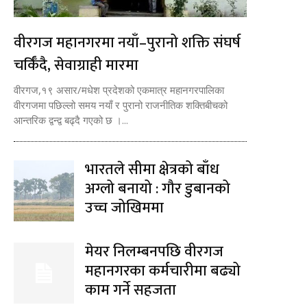
वीरगज महानगरमा नयाँ–पुरानो शक्ति संघर्ष
चर्किँदै, सेवाग्राही मारमा
वीरगज,१९ असार/मधेश प्रदेशको एकमात्र महानगरपालिका
वीरगजमा पछिल्लो समय नयाँ र पुरानो राजनीतिक शक्तिबीचको
आन्तरिक द्वन्द्व बढ्दै गएको छ ।...
भारतले सीमा क्षेत्रको बाँध
अग्लो बनायो : गौर डुबानको
उच्च जोखिममा
मेयर निलम्बनपछि वीरगज
महानगरका कर्मचारीमा बढ्यो
काम गर्ने सहजता