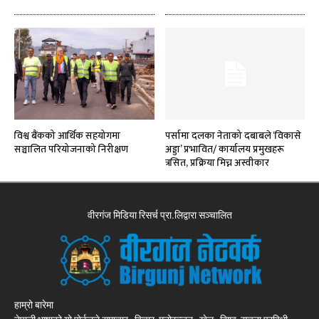
विश्व बैंकको आर्थिक सहयोगमा
पर्सामा दलका नेताको दबाबले ‘विकासे
सञ्चालित परियोजनाको निरीक्षण
अड्डा’ प्रभावित/ कार्यालय प्रमुखहरू
त्रसित, प्रक्रिया मिच्न अस्वीकार
वीरगंज मिडिया रिसर्च प्रा.लिद्वारा सञ्चालित
हाम्रो बारेमा