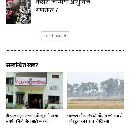
कसरी जन्मियो आधुनिक
गणतन्त्र ?
Load more
सम्बन्धित खबर
वीरगज महानगरमा नयाँ–पुरानो शक्ति
भारतले सीमा क्षेत्रको बाँध अग्लो बनायो
संघर्ष चर्किँदै, सेवाग्राही मारमा
: गौर डुबानको उच्च जोखिममा