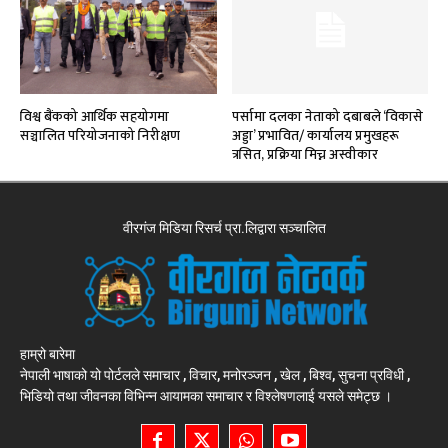
विश्व बैंकको आर्थिक सहयोगमा
पर्सामा दलका नेताको दबाबले ‘विकासे
सञ्चालित परियोजनाको निरीक्षण
अड्डा’ प्रभावित/ कार्यालय प्रमुखहरू
त्रसित, प्रक्रिया मिच्न अस्वीकार
वीरगंज मिडिया रिसर्च प्रा.लिद्वारा सञ्चालित
हाम्रो बारेमा
नेपाली भाषाको यो पोर्टलले समाचार , विचार, मनोरञ्जन , खेल , बिश्व, सुचना प्रविधी ,
भिडियो तथा जीवनका विभिन्न आयामका समाचार र विश्लेषणलाई यसले समेट्छ ।