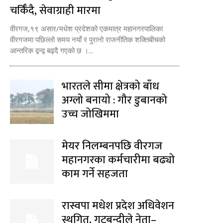
चर्किँदै, सेवाग्राही मारमा
वीरगज,१९ असार/मधेश प्रदेशको एकमात्र महानगरपालिका
वीरगजमा पछिल्लो समय नयाँ र पुरानो राजनीतिक शक्तिबीचको
आन्तरिक द्वन्द्व बढ्दै गएको छ ।...
भारतले सीमा क्षेत्रको बाँध
अग्लो बनायो : गौर डुबानको
उच्च जोखिममा
मेयर निलम्बनपछि वीरगज
महानगरका कर्मचारीमा बढ्यो
काम गर्ने सहजता
रास्वपा मधेश प्रदेश अधिवेशन
स्थगित, गुटबन्दीले नेता–