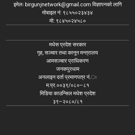
इमेलः
birgunjnetwork@gmail.com
विज्ञापनको लागि
मोबाइल नं: ९८५५०२३४३४
मो: ९८४५०२४५८०
मधेस प्रदेश सरकार
गृह, सञ्चार तथा कानून मन्त्रालय
आमसञ्चार प्राधिकरण
जनकपुरधाम
अनलाइन दर्ता प्रमाणपत्र नं.ः
म.प्र.००३९/०८०–८१
मिडिया काउन्सिल मधेश प्रदेश
३९–२०८०/८१