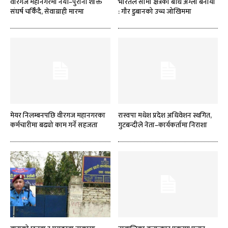
वीरगज महानगरमा नयाँ–पुरानो शक्ति
भारतले सीमा क्षेत्रको बाँध अग्लो बनायो
संघर्ष चर्किँदै, सेवाग्राही मारमा
: गौर डुबानको उच्च जोखिममा
मेयर निलम्बनपछि वीरगज महानगरका
रास्वपा मधेश प्रदेश अधिवेशन स्थगित,
कर्मचारीमा बढ्यो काम गर्ने सहजता
गुटबन्दीले नेता–कार्यकर्तामा निराशा