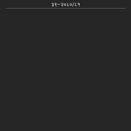
३९–२०८०/८१