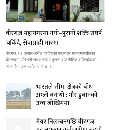
वीरगज महानगरमा नयाँ–पुरानो शक्ति संघर्ष
चर्किँदै, सेवाग्राही मारमा
वीरगज,१९ असार/मधेश प्रदेशको एकमात्र महानगरपालिका
वीरगजमा पछिल्लो समय नयाँ र पुरानो राजनीतिक शक्तिबीचको
आन्तरिक द्वन्द्व बढ्दै गएको छ ।...
भारतले सीमा क्षेत्रको बाँध
अग्लो बनायो : गौर डुबानको
उच्च जोखिममा
मेयर निलम्बनपछि वीरगज
महानगरका कर्मचारीमा बढ्यो