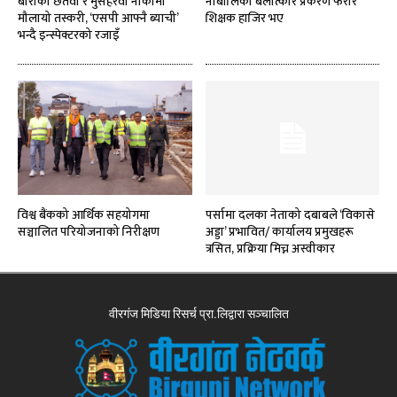
बाराको छतवा र मुसहरवा नाकामा
नाबालिका बलात्कार प्रकरण फरार
मौलायो तस्करी, ‘एसपी आफ्नै ब्याची’
शिक्षक हाजिर भए
भन्दै इन्स्पेक्टरको रजाइँ
विश्व बैंकको आर्थिक सहयोगमा
पर्सामा दलका नेताको दबाबले ‘विकासे
सञ्चालित परियोजनाको निरीक्षण
अड्डा’ प्रभावित/ कार्यालय प्रमुखहरू
त्रसित, प्रक्रिया मिच्न अस्वीकार
वीरगंज मिडिया रिसर्च प्रा.लिद्वारा सञ्चालित