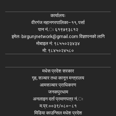
कार्यालयः
वीरगंज महानगरपालिका–११, पर्सा
पान नं.ः ६१९७९३८१२
इमेलः
birgunjnetwork@gmail.com
विज्ञापनको लागि
मोबाइल नं: ९८५५०२३४३४
मो: ९८४५०२४५८०
मधेस प्रदेश सरकार
गृह, सञ्चार तथा कानून मन्त्रालय
आमसञ्चार प्राधिकरण
जनकपुरधाम
अनलाइन दर्ता प्रमाणपत्र नं.ः
म.प्र.००३९/०८०–८१
मिडिया काउन्सिल मधेश प्रदेश