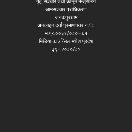
गृह, सञ्चार तथा कानून मन्त्रालय
आमसञ्चार प्राधिकरण
जनकपुरधाम
अनलाइन दर्ता प्रमाणपत्र नं.ः
म.प्र.००३९/०८०–८१
मिडिया काउन्सिल मधेश प्रदेश
३९–२०८०/८१