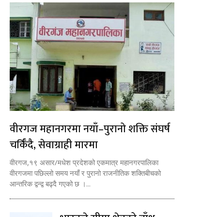
वीरगज महानगरमा नयाँ–पुरानो शक्ति संघर्ष
चर्किँदै, सेवाग्राही मारमा
वीरगज,१९ असार/मधेश प्रदेशको एकमात्र महानगरपालिका
वीरगजमा पछिल्लो समय नयाँ र पुरानो राजनीतिक शक्तिबीचको
आन्तरिक द्वन्द्व बढ्दै गएको छ ।...