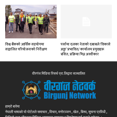
विश्व बैंकको आर्थिक सहयोगमा
पर्सामा दलका नेताको दबाबले ‘विकासे
सञ्चालित परियोजनाको निरीक्षण
अड्डा’ प्रभावित/ कार्यालय प्रमुखहरू
त्रसित, प्रक्रिया मिच्न अस्वीकार
वीरगंज मिडिया रिसर्च प्रा.लिद्वारा सञ्चालित
हाम्रो बारेमा
नेपाली भाषाको यो पोर्टलले समाचार , विचार, मनोरञ्जन , खेल , बिश्व, सुचना प्रविधी ,