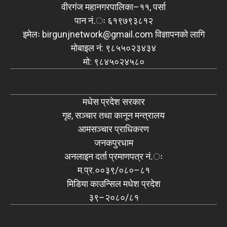
वीरगंज महानगरपालिका–११, पर्सा
पान नं.ः ६१९७९३८१२
इमेलः
birgunjnetwork@gmail.com
विज्ञापनको लागि
मोबाइल नं: ९८५५०२३४३४
मो: ९८४५०२४५८०
मधेस प्रदेश सरकार
गृह, सञ्चार तथा कानून मन्त्रालय
आमसञ्चार प्राधिकरण
जनकपुरधाम
अनलाइन दर्ता प्रमाणपत्र नं.ः
म.प्र.००३९/०८०–८१
मिडिया काउन्सिल मधेश प्रदेश
३९–२०८०/८१