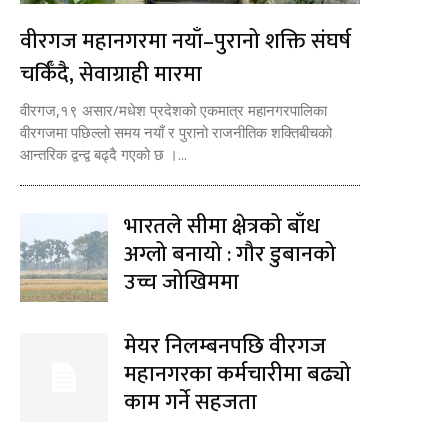
वीरगज महानगरमा नयाँ–पुरानो शक्ति संघर्ष
चर्किँदै, सेवाग्राही मारमा
वीरगज,१९ असार/मधेश प्रदेशको एकमात्र महानगरपालिका
वीरगजमा पछिल्लो समय नयाँ र पुरानो राजनीतिक शक्तिबीचको
आन्तरिक द्वन्द्व बढ्दै गएको छ ।...
भारतले सीमा क्षेत्रको बाँध
अग्लो बनायो : गौर डुबानको
उच्च जोखिममा
मेयर निलम्बनपछि वीरगज
महानगरका कर्मचारीमा बढ्यो
काम गर्ने सहजता