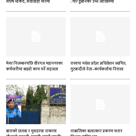
संघर्ष चर्किँदै, सेवाग्राही मारमा
: गौर डुबानको उच्च जोखिममा
मेयर निलम्बनपछि वीरगज महानगरका
रास्वपा मधेश प्रदेश अधिवेशन स्थगित,
कर्मचारीमा बढ्यो काम गर्ने सहजता
गुटबन्दीले नेता–कार्यकर्तामा निराशा
बाराको छतवा र मुसहरवा नाकामा
नाबालिका बलात्कार प्रकरण फरार