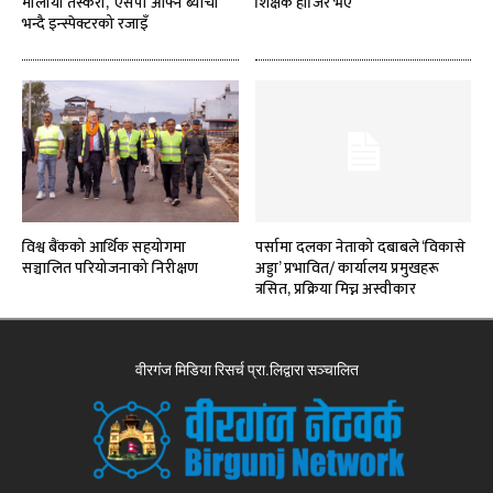
मौलायो तस्करी, ‘एसपी आफ्नै ब्याची’
शिक्षक हाजिर भए
भन्दै इन्स्पेक्टरको रजाइँ
विश्व बैंकको आर्थिक सहयोगमा
पर्सामा दलका नेताको दबाबले ‘विकासे
सञ्चालित परियोजनाको निरीक्षण
अड्डा’ प्रभावित/ कार्यालय प्रमुखहरू
त्रसित, प्रक्रिया मिच्न अस्वीकार
वीरगंज मिडिया रिसर्च प्रा.लिद्वारा सञ्चालित