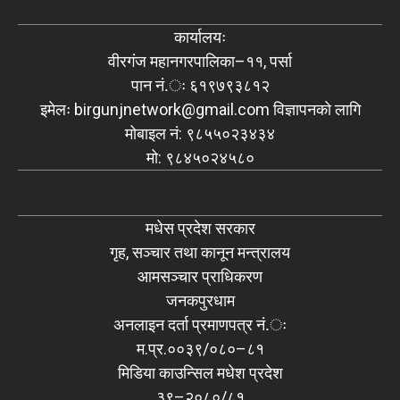
कार्यालयः
वीरगंज महानगरपालिका–११, पर्सा
पान नं.ः ६१९७९३८१२
इमेलः
birgunjnetwork@gmail.com
विज्ञापनको लागि
मोबाइल नं: ९८५५०२३४३४
मो: ९८४५०२४५८०
मधेस प्रदेश सरकार
गृह, सञ्चार तथा कानून मन्त्रालय
आमसञ्चार प्राधिकरण
जनकपुरधाम
अनलाइन दर्ता प्रमाणपत्र नं.ः
म.प्र.००३९/०८०–८१
मिडिया काउन्सिल मधेश प्रदेश
३९–२०८०/८१