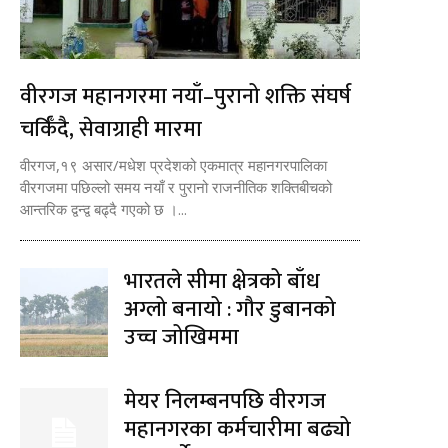
वीरगज महानगरमा नयाँ–पुरानो शक्ति संघर्ष
चर्किँदै, सेवाग्राही मारमा
वीरगज,१९ असार/मधेश प्रदेशको एकमात्र महानगरपालिका
वीरगजमा पछिल्लो समय नयाँ र पुरानो राजनीतिक शक्तिबीचको
आन्तरिक द्वन्द्व बढ्दै गएको छ ।...
भारतले सीमा क्षेत्रको बाँध
अग्लो बनायो : गौर डुबानको
उच्च जोखिममा
मेयर निलम्बनपछि वीरगज
महानगरका कर्मचारीमा बढ्यो