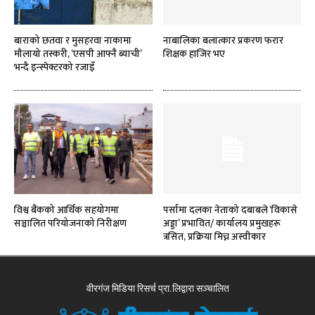
बाराको छतवा र मुसहरवा नाकामा
नाबालिका बलात्कार प्रकरण फरार
मौलायो तस्करी, ‘एसपी आफ्नै ब्याची’
शिक्षक हाजिर भए
भन्दै इन्स्पेक्टरको रजाइँ
विश्व बैंकको आर्थिक सहयोगमा
पर्सामा दलका नेताको दबाबले ‘विकासे
सञ्चालित परियोजनाको निरीक्षण
अड्डा’ प्रभावित/ कार्यालय प्रमुखहरू
त्रसित, प्रक्रिया मिच्न अस्वीकार
वीरगंज मिडिया रिसर्च प्रा.लिद्वारा सञ्चालित