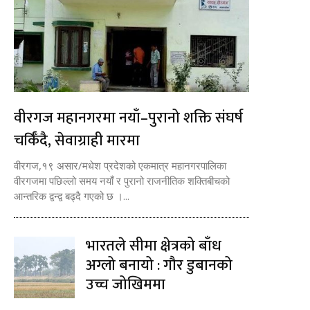
वीरगज महानगरमा नयाँ–पुरानो शक्ति संघर्ष
चर्किँदै, सेवाग्राही मारमा
वीरगज,१९ असार/मधेश प्रदेशको एकमात्र महानगरपालिका
वीरगजमा पछिल्लो समय नयाँ र पुरानो राजनीतिक शक्तिबीचको
आन्तरिक द्वन्द्व बढ्दै गएको छ ।...
भारतले सीमा क्षेत्रको बाँध
अग्लो बनायो : गौर डुबानको
उच्च जोखिममा