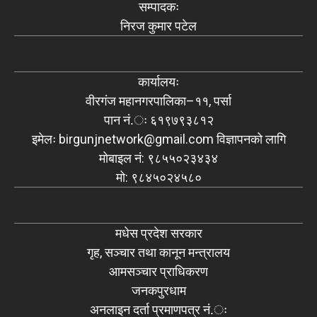
सम्पादकः
निरज कुमार पटेल
कार्यालयः
वीरगंज महानगरपालिका–११, पर्सा
पान नं.ः ६१९७९३८१२
इमेलः
birgunjnetwork@gmail.com
विज्ञापनको लागि
मोबाइल नं: ९८५५०२३४३४
मो: ९८४५०२४५८०
मधेस प्रदेश सरकार
गृह, सञ्चार तथा कानून मन्त्रालय
आमसञ्चार प्राधिकरण
जनकपुरधाम
अनलाइन दर्ता प्रमाणपत्र नं.ः