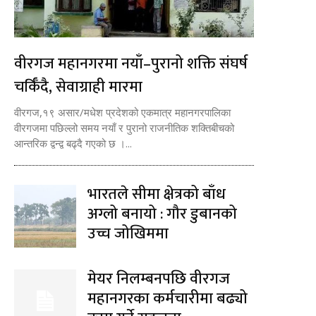
वीरगज महानगरमा नयाँ–पुरानो शक्ति संघर्ष
चर्किँदै, सेवाग्राही मारमा
वीरगज,१९ असार/मधेश प्रदेशको एकमात्र महानगरपालिका
वीरगजमा पछिल्लो समय नयाँ र पुरानो राजनीतिक शक्तिबीचको
आन्तरिक द्वन्द्व बढ्दै गएको छ ।...
भारतले सीमा क्षेत्रको बाँध
अग्लो बनायो : गौर डुबानको
उच्च जोखिममा
मेयर निलम्बनपछि वीरगज
महानगरका कर्मचारीमा बढ्यो