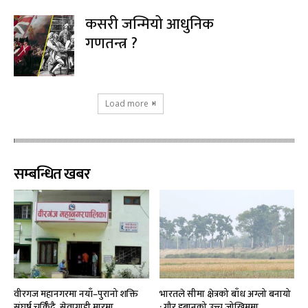
कसरी जन्मियो आधुनिक
गणतन्त्र ?
Load more
सम्बन्धित खबर
वीरगज महानगरमा नयाँ–पुरानो शक्ति
भारतले सीमा क्षेत्रको बाँध अग्लो बनायो
संघर्ष चर्किँदै, सेवाग्राही मारमा
: गौर डुबानको उच्च जोखिममा