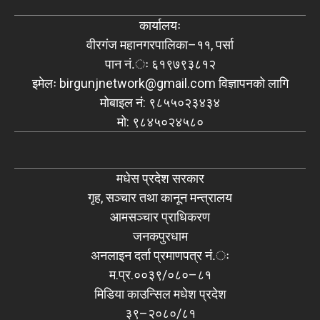
कार्यालयः
वीरगंज महानगरपालिका–११, पर्सा
पान नं.ः ६१९७९३८१२
इमेलः
birgunjnetwork@gmail.com
विज्ञापनको लागि
मोबाइल नं: ९८५५०२३४३४
मो: ९८४५०२४५८०
मधेस प्रदेश सरकार
गृह, सञ्चार तथा कानून मन्त्रालय
आमसञ्चार प्राधिकरण
जनकपुरधाम
अनलाइन दर्ता प्रमाणपत्र नं.ः
म.प्र.००३९/०८०–८१
मिडिया काउन्सिल मधेश प्रदेश
३९–२०८०/८१