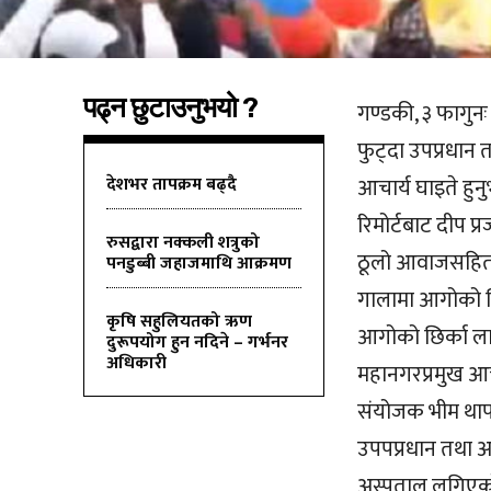
पढ्न छुटाउनुभयो ?
गण्डकी, ३ फागुनः
फुट्दा उपप्रधान त
देशभर तापक्रम बढ्दै
आचार्य घाइते हु
रिमोर्टबाट दीप प
रुसद्वारा नक्कली शत्रुको
ठूलो आवाजसहित 
पनडुब्बी जहाजमाथि आक्रमण
गालामा आगोको झि
कृषि सहुलियतको ऋण
आगोको छिर्का ला
दुरूपयोग हुन नदिने – गर्भनर
अधिकारी
महानगरप्रमुख आच
संयोजक भीम थाप
उपपप्रधान तथा अ
अस्पताल लगिएको 