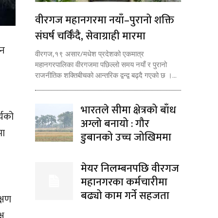
वीरगज महानगरमा नयाँ–पुरानो शक्ति
संघर्ष चर्किँदै, सेवाग्राही मारमा
ुन
वीरगज,१९ असार/मधेश प्रदेशको एकमात्र
महानगरपालिका वीरगजमा पछिल्लो समय नयाँ र पुरानो
राजनीतिक शक्तिबीचको आन्तरिक द्वन्द्व बढ्दै गएको छ ।...
भारतले सीमा क्षेत्रको बाँध
्यको
अग्लो बनायो : गौर
मा
डुबानको उच्च जोखिममा
मेयर निलम्बनपछि वीरगज
महानगरका कर्मचारीमा
बढ्यो काम गर्ने सहजता
्षण
्ष