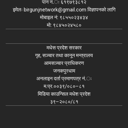
पान नं.ः ६१९७९३८१२
इमेलः
birgunjnetwork@gmail.com
विज्ञापनको लागि
मोबाइल नं: ९८५५०२३४३४
मो: ९८४५०२४५८०
मधेस प्रदेश सरकार
गृह, सञ्चार तथा कानून मन्त्रालय
आमसञ्चार प्राधिकरण
जनकपुरधाम
अनलाइन दर्ता प्रमाणपत्र नं.ः
म.प्र.००३९/०८०–८१
मिडिया काउन्सिल मधेश प्रदेश
३९–२०८०/८१