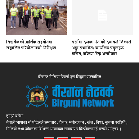
विश्व बैंकको आर्थिक सहयोगमा
पर्सामा दलका नेताको दबाबले ‘विकासे
सञ्चालित परियोजनाको निरीक्षण
अड्डा’ प्रभावित/ कार्यालय प्रमुखहरू
त्रसित, प्रक्रिया मिच्न अस्वीकार
वीरगंज मिडिया रिसर्च प्रा.लिद्वारा सञ्चालित
हाम्रो बारेमा
नेपाली भाषाको यो पोर्टलले समाचार , विचार, मनोरञ्जन , खेल , बिश्व, सुचना प्रविधी ,
भिडियो तथा जीवनका विभिन्न आयामका समाचार र विश्लेषणलाई यसले समेट्छ ।