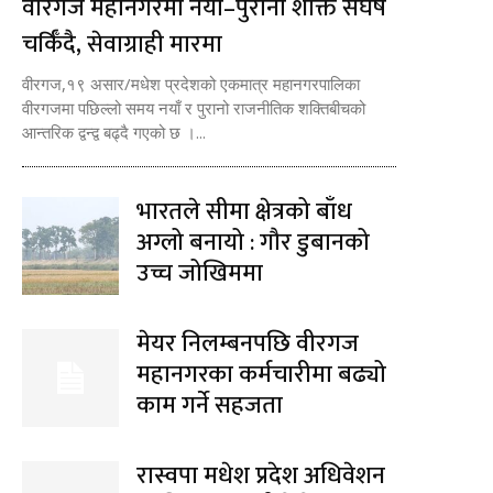
वीरगज महानगरमा नयाँ–पुरानो शक्ति संघर्ष
चर्किँदै, सेवाग्राही मारमा
वीरगज,१९ असार/मधेश प्रदेशको एकमात्र महानगरपालिका
वीरगजमा पछिल्लो समय नयाँ र पुरानो राजनीतिक शक्तिबीचको
आन्तरिक द्वन्द्व बढ्दै गएको छ ।...
भारतले सीमा क्षेत्रको बाँध
अग्लो बनायो : गौर डुबानको
उच्च जोखिममा
मेयर निलम्बनपछि वीरगज
महानगरका कर्मचारीमा बढ्यो
काम गर्ने सहजता
रास्वपा मधेश प्रदेश अधिवेशन