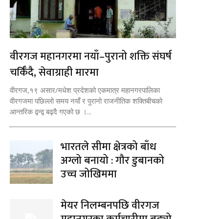
वीरगज महानगरमा नयाँ–पुरानो शक्ति संघर्ष
चर्किँदै, सेवाग्राही मारमा
वीरगज,१९ असार/मधेश प्रदेशको एकमात्र महानगरपालिका
वीरगजमा पछिल्लो समय नयाँ र पुरानो राजनीतिक शक्तिबीचको
आन्तरिक द्वन्द्व बढ्दै गएको छ ।...
भारतले सीमा क्षेत्रको बाँध
अग्लो बनायो : गौर डुबानको
उच्च जोखिममा
मेयर निलम्बनपछि वीरगज