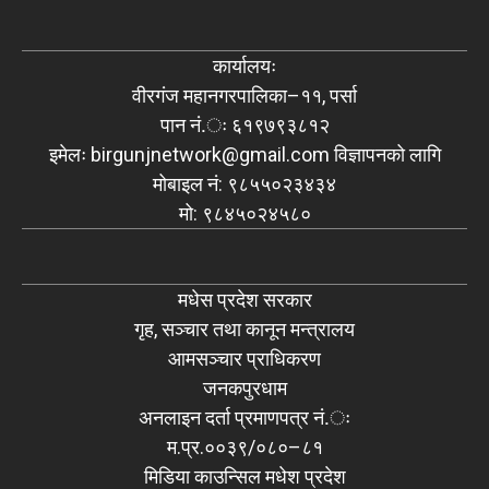
कार्यालयः
वीरगंज महानगरपालिका–११, पर्सा
पान नं.ः ६१९७९३८१२
इमेलः
birgunjnetwork@gmail.com
विज्ञापनको लागि
मोबाइल नं: ९८५५०२३४३४
मो: ९८४५०२४५८०
मधेस प्रदेश सरकार
गृह, सञ्चार तथा कानून मन्त्रालय
आमसञ्चार प्राधिकरण
जनकपुरधाम
अनलाइन दर्ता प्रमाणपत्र नं.ः
म.प्र.००३९/०८०–८१
मिडिया काउन्सिल मधेश प्रदेश