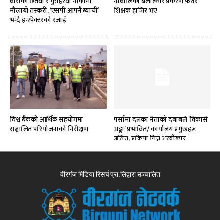
बाराको छतवा र मुसहरवा नाकामा
नाबालिका बलात्कार प्रकरण फरार
मौलायो तस्करी, ‘एसपी आफ्नै ब्याची’
शिक्षक हाजिर भए
भन्दै इन्स्पेक्टरको रजाइँ
विश्व बैंकको आर्थिक सहयोगमा
पर्सामा दलका नेताको दबाबले ‘विकासे
सञ्चालित परियोजनाको निरीक्षण
अड्डा’ प्रभावित/ कार्यालय प्रमुखहरू
त्रसित, प्रक्रिया मिच्न अस्वीकार
वीरगंज मिडिया रिसर्च प्रा.लिद्वारा सञ्चालित