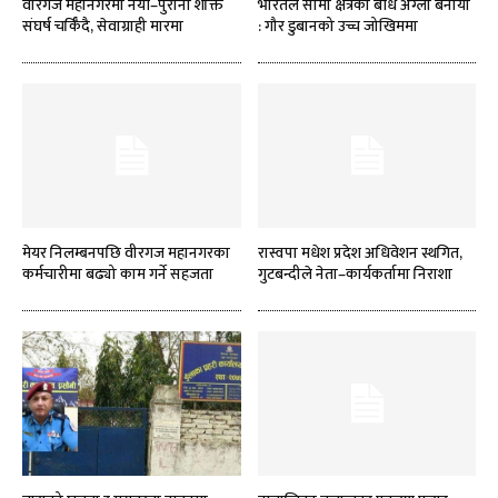
वीरगज महानगरमा नयाँ–पुरानो शक्ति
भारतले सीमा क्षेत्रको बाँध अग्लो बनायो
संघर्ष चर्किँदै, सेवाग्राही मारमा
: गौर डुबानको उच्च जोखिममा
मेयर निलम्बनपछि वीरगज महानगरका
रास्वपा मधेश प्रदेश अधिवेशन स्थगित,
कर्मचारीमा बढ्यो काम गर्ने सहजता
गुटबन्दीले नेता–कार्यकर्तामा निराशा