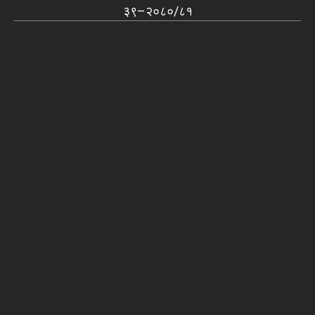
३९–२०८०/८१