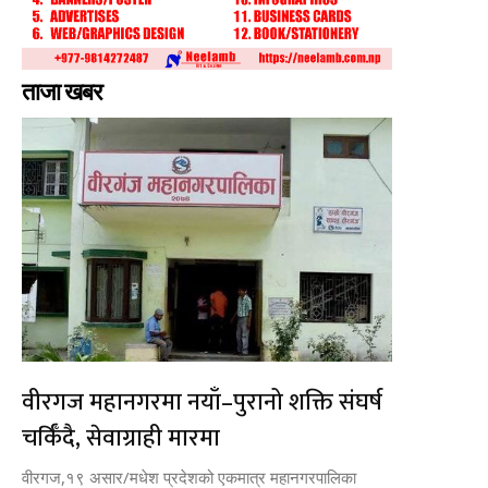
ताजा खबर
वीरगज महानगरमा नयाँ–पुरानो शक्ति संघर्ष
चर्किँदै, सेवाग्राही मारमा
वीरगज,१९ असार/मधेश प्रदेशको एकमात्र महानगरपालिका