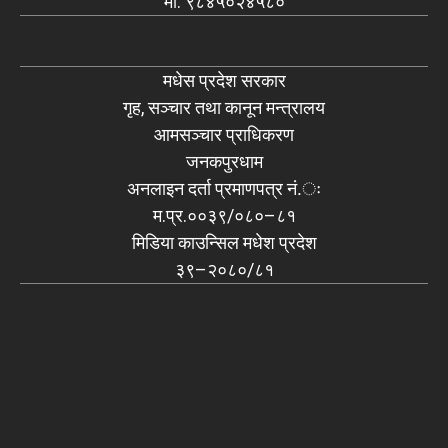
मो: ९८४५०२४५८०
मधेस प्रदेश सरकार
गृह, सञ्चार तथा कानून मन्त्रालय
आमसञ्चार प्राधिकरण
जनकपुरधाम
अनलाइन दर्ता प्रमाणपत्र नं.ः
म.प्र.००३९/०८०–८१
मिडिया काउन्सिल मधेश प्रदेश
३९–२०८०/८१