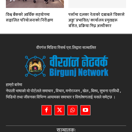
विश्व बैंकको आर्थिक सहयोगमा
पर्सामा दलका नेताको दबाबले ‘विकासे
सञ्चालित परियोजनाको निरीक्षण
अड्डा’ प्रभावित/ कार्यालय प्रमुखहरू
त्रसित, प्रक्रिया मिच्न अस्वीकार
वीरगंज मिडिया रिसर्च प्रा.लिद्वारा सञ्चालित
हाम्रो बारेमा
नेपाली भाषाको यो पोर्टलले समाचार , विचार, मनोरञ्जन , खेल , बिश्व, सुचना प्रविधी ,
भिडियो तथा जीवनका विभिन्न आयामका समाचार र विश्लेषणलाई यसले समेट्छ ।
सञ्चालकः