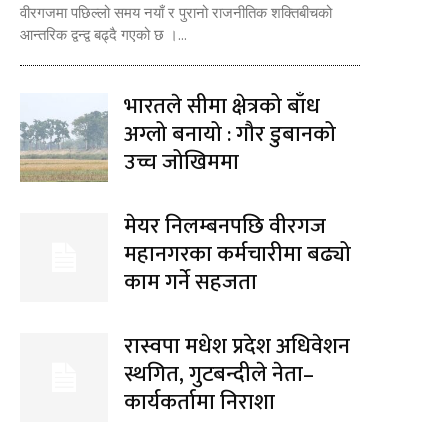
वीरगजमा पछिल्लो समय नयाँ र पुरानो राजनीतिक शक्तिबीचको
आन्तरिक द्वन्द्व बढ्दै गएको छ ।...
भारतले सीमा क्षेत्रको बाँध
अग्लो बनायो : गौर डुबानको
उच्च जोखिममा
मेयर निलम्बनपछि वीरगज
महानगरका कर्मचारीमा बढ्यो
काम गर्ने सहजता
रास्वपा मधेश प्रदेश अधिवेशन
स्थगित, गुटबन्दीले नेता–
कार्यकर्तामा निराशा