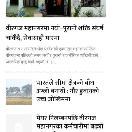
वीरगज महानगरमा नयाँ–पुरानो शक्ति संघर्ष
चर्किँदै, सेवाग्राही मारमा
वीरगज,१९ असार/मधेश प्रदेशको एकमात्र महानगरपालिका
वीरगजमा पछिल्लो समय नयाँ र पुरानो राजनीतिक शक्तिबीचको
आन्तरिक द्वन्द्व बढ्दै गएको छ ।...
भारतले सीमा क्षेत्रको बाँध
अग्लो बनायो : गौर डुबानको
उच्च जोखिममा
मेयर निलम्बनपछि वीरगज
महानगरका कर्मचारीमा बढ्यो