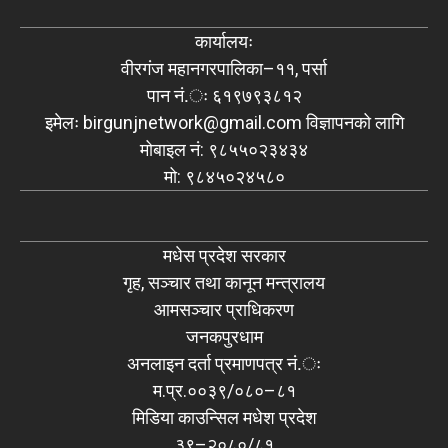
कार्यालयः
वीरगंज महानगरपालिका–११, पर्सा
पान नं.ः ६१९७९३८१२
इमेलः
birgunjnetwork@gmail.com
विज्ञापनको लागि
मोबाइल नं: ९८५५०२३४३४
मो: ९८४५०२४५८०
मधेस प्रदेश सरकार
गृह, सञ्चार तथा कानून मन्त्रालय
आमसञ्चार प्राधिकरण
जनकपुरधाम
अनलाइन दर्ता प्रमाणपत्र नं.ः
म.प्र.००३९/०८०–८१
मिडिया काउन्सिल मधेश प्रदेश
३९–२०८०/८१