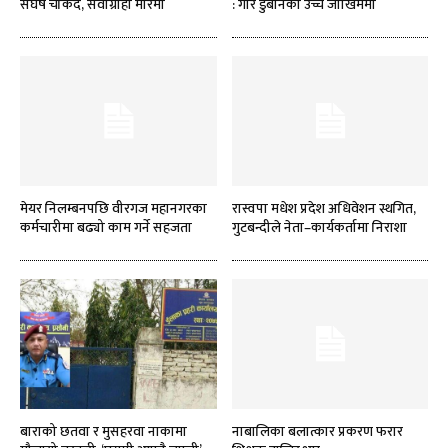
संघर्ष चर्किँदै, सेवाग्राही मारमा
: गौर डुबानको उच्च जोखिममा
मेयर निलम्बनपछि वीरगज महानगरका
रास्वपा मधेश प्रदेश अधिवेशन स्थगित,
कर्मचारीमा बढ्यो काम गर्ने सहजता
गुटबन्दीले नेता–कार्यकर्तामा निराशा
बाराको छतवा र मुसहरवा नाकामा
नाबालिका बलात्कार प्रकरण फरार