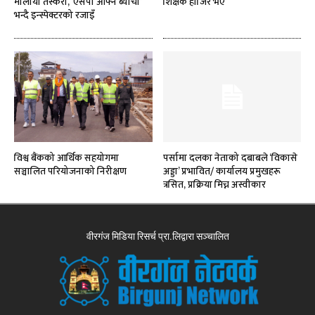
मौलायो तस्करी, ‘एसपी आफ्नै ब्याची’
शिक्षक हाजिर भए
भन्दै इन्स्पेक्टरको रजाइँ
विश्व बैंकको आर्थिक सहयोगमा
पर्सामा दलका नेताको दबाबले ‘विकासे
सञ्चालित परियोजनाको निरीक्षण
अड्डा’ प्रभावित/ कार्यालय प्रमुखहरू
त्रसित, प्रक्रिया मिच्न अस्वीकार
वीरगंज मिडिया रिसर्च प्रा.लिद्वारा सञ्चालित