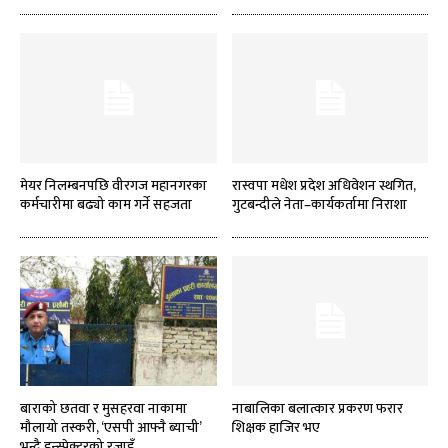
मेयर निलम्बनपछि वीरगज महानगरका
रास्वपा मधेश प्रदेश अधिवेशन स्थगित,
कर्मचारीमा बढ्यो काम गर्ने सहजता
गुटबन्दीले नेता–कार्यकर्तामा निराशा
बाराको छतवा र मुसहरवा नाकामा
नाबालिका बलात्कार प्रकरण फरार
मौलायो तस्करी, ‘एसपी आफ्नै ब्याची’
शिक्षक हाजिर भए
भन्दै इन्स्पेक्टरको रजाइँ