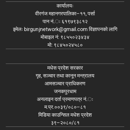
कार्यालयः
वीरगंज महानगरपालिका–११, पर्सा
पान नं.ः ६१९७९३८१२
इमेलः
birgunjnetwork@gmail.com
विज्ञापनको लागि
मोबाइल नं: ९८५५०२३४३४
मो: ९८४५०२४५८०
मधेस प्रदेश सरकार
गृह, सञ्चार तथा कानून मन्त्रालय
आमसञ्चार प्राधिकरण
जनकपुरधाम
अनलाइन दर्ता प्रमाणपत्र नं.ः
म.प्र.००३९/०८०–८१
मिडिया काउन्सिल मधेश प्रदेश
३९–२०८०/८१