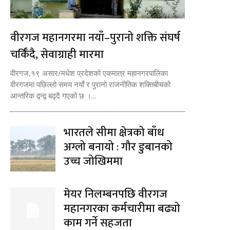
वीरगज महानगरमा नयाँ–पुरानो शक्ति संघर्ष
चर्किँदै, सेवाग्राही मारमा
वीरगज,१९ असार/मधेश प्रदेशको एकमात्र महानगरपालिका
वीरगजमा पछिल्लो समय नयाँ र पुरानो राजनीतिक शक्तिबीचको
आन्तरिक द्वन्द्व बढ्दै गएको छ ।...
भारतले सीमा क्षेत्रको बाँध
अग्लो बनायो : गौर डुबानको
उच्च जोखिममा
मेयर निलम्बनपछि वीरगज
महानगरका कर्मचारीमा बढ्यो
काम गर्ने सहजता