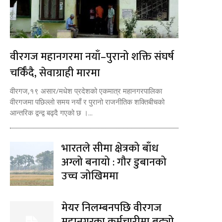
वीरगज महानगरमा नयाँ–पुरानो शक्ति संघर्ष
चर्किँदै, सेवाग्राही मारमा
वीरगज,१९ असार/मधेश प्रदेशको एकमात्र महानगरपालिका
वीरगजमा पछिल्लो समय नयाँ र पुरानो राजनीतिक शक्तिबीचको
आन्तरिक द्वन्द्व बढ्दै गएको छ ।...
भारतले सीमा क्षेत्रको बाँध
अग्लो बनायो : गौर डुबानको
उच्च जोखिममा
मेयर निलम्बनपछि वीरगज
महानगरका कर्मचारीमा बढ्यो