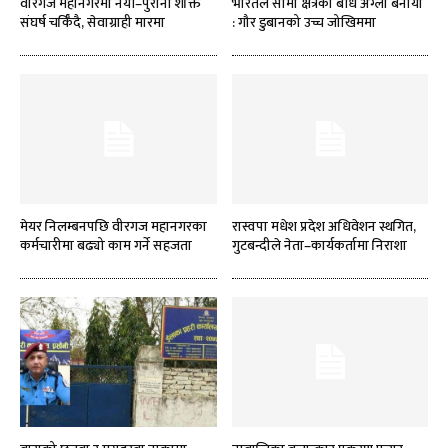
वीरगज महानगरमा नयाँ–पुरानो शक्ति
भारतले सीमा क्षेत्रको बाँध अग्लो बनायो
संघर्ष चर्किँदै, सेवाग्राही मारमा
: गौर डुबानको उच्च जोखिममा
मेयर निलम्बनपछि वीरगज महानगरका
रास्वपा मधेश प्रदेश अधिवेशन स्थगित,
कर्मचारीमा बढ्यो काम गर्ने सहजता
गुटबन्दीले नेता–कार्यकर्तामा निराशा