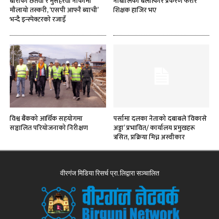
बाराको छतवा र मुसहरवा नाकामा
नाबालिका बलात्कार प्रकरण फरार
मौलायो तस्करी, ‘एसपी आफ्नै ब्याची’
शिक्षक हाजिर भए
भन्दै इन्स्पेक्टरको रजाइँ
विश्व बैंकको आर्थिक सहयोगमा
पर्सामा दलका नेताको दबाबले ‘विकासे
सञ्चालित परियोजनाको निरीक्षण
अड्डा’ प्रभावित/ कार्यालय प्रमुखहरू
त्रसित, प्रक्रिया मिच्न अस्वीकार
वीरगंज मिडिया रिसर्च प्रा.लिद्वारा सञ्चालित