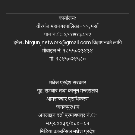
कार्यालयः
वीरगंज महानगरपालिका–११, पर्सा
पान नं.ः ६१९७९३८१२
इमेलः
birgunjnetwork@gmail.com
विज्ञापनको लागि
मोबाइल नं: ९८५५०२३४३४
मो: ९८४५०२४५८०
मधेस प्रदेश सरकार
गृह, सञ्चार तथा कानून मन्त्रालय
आमसञ्चार प्राधिकरण
जनकपुरधाम
अनलाइन दर्ता प्रमाणपत्र नं.ः
म.प्र.००३९/०८०–८१
मिडिया काउन्सिल मधेश प्रदेश