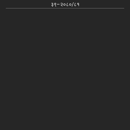
३९–२०८०/८१