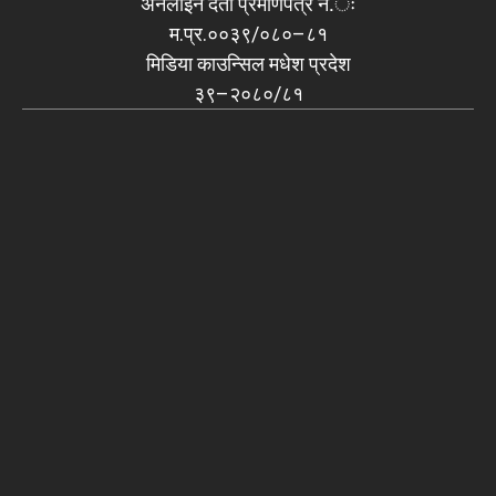
अनलाइन दर्ता प्रमाणपत्र नं.ः
म.प्र.००३९/०८०–८१
मिडिया काउन्सिल मधेश प्रदेश
३९–२०८०/८१