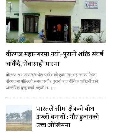
वीरगज महानगरमा नयाँ–पुरानो शक्ति संघर्ष
चर्किँदै, सेवाग्राही मारमा
वीरगज,१९ असार/मधेश प्रदेशको एकमात्र महानगरपालिका
वीरगजमा पछिल्लो समय नयाँ र पुरानो राजनीतिक शक्तिबीचको
आन्तरिक द्वन्द्व बढ्दै गएको छ ।...
भारतले सीमा क्षेत्रको बाँध
अग्लो बनायो : गौर डुबानको
उच्च जोखिममा