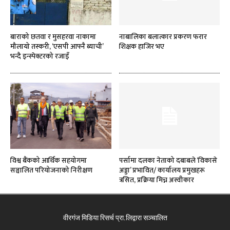
बाराको छतवा र मुसहरवा नाकामा
नाबालिका बलात्कार प्रकरण फरार
मौलायो तस्करी, ‘एसपी आफ्नै ब्याची’
शिक्षक हाजिर भए
भन्दै इन्स्पेक्टरको रजाइँ
विश्व बैंकको आर्थिक सहयोगमा
पर्सामा दलका नेताको दबाबले ‘विकासे
सञ्चालित परियोजनाको निरीक्षण
अड्डा’ प्रभावित/ कार्यालय प्रमुखहरू
त्रसित, प्रक्रिया मिच्न अस्वीकार
वीरगंज मिडिया रिसर्च प्रा.लिद्वारा सञ्चालित