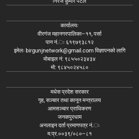
निरज कुमार पटेल
कार्यालयः
वीरगंज महानगरपालिका–११, पर्सा
पान नं.ः ६१९७९३८१२
इमेलः
birgunjnetwork@gmail.com
विज्ञापनको लागि
मोबाइल नं: ९८५५०२३४३४
मो: ९८४५०२४५८०
मधेस प्रदेश सरकार
गृह, सञ्चार तथा कानून मन्त्रालय
आमसञ्चार प्राधिकरण
जनकपुरधाम
अनलाइन दर्ता प्रमाणपत्र नं.ः
म.प्र.००३९/०८०–८१