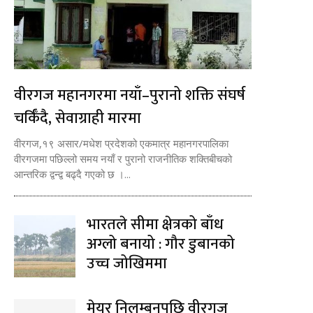
वीरगज महानगरमा नयाँ–पुरानो शक्ति संघर्ष
चर्किँदै, सेवाग्राही मारमा
वीरगज,१९ असार/मधेश प्रदेशको एकमात्र महानगरपालिका
वीरगजमा पछिल्लो समय नयाँ र पुरानो राजनीतिक शक्तिबीचको
आन्तरिक द्वन्द्व बढ्दै गएको छ ।...
भारतले सीमा क्षेत्रको बाँध
अग्लो बनायो : गौर डुबानको
उच्च जोखिममा
मेयर निलम्बनपछि वीरगज