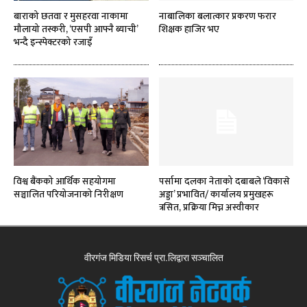
बाराको छतवा र मुसहरवा नाकामा
नाबालिका बलात्कार प्रकरण फरार
मौलायो तस्करी, ‘एसपी आफ्नै ब्याची’
शिक्षक हाजिर भए
भन्दै इन्स्पेक्टरको रजाइँ
विश्व बैंकको आर्थिक सहयोगमा
पर्सामा दलका नेताको दबाबले ‘विकासे
सञ्चालित परियोजनाको निरीक्षण
अड्डा’ प्रभावित/ कार्यालय प्रमुखहरू
त्रसित, प्रक्रिया मिच्न अस्वीकार
वीरगंज मिडिया रिसर्च प्रा.लिद्वारा सञ्चालित