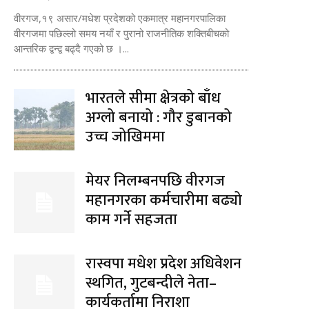
वीरगज,१९ असार/मधेश प्रदेशको एकमात्र महानगरपालिका
वीरगजमा पछिल्लो समय नयाँ र पुरानो राजनीतिक शक्तिबीचको
आन्तरिक द्वन्द्व बढ्दै गएको छ ।...
भारतले सीमा क्षेत्रको बाँध
अग्लो बनायो : गौर डुबानको
उच्च जोखिममा
मेयर निलम्बनपछि वीरगज
महानगरका कर्मचारीमा बढ्यो
काम गर्ने सहजता
रास्वपा मधेश प्रदेश अधिवेशन
स्थगित, गुटबन्दीले नेता–
कार्यकर्तामा निराशा