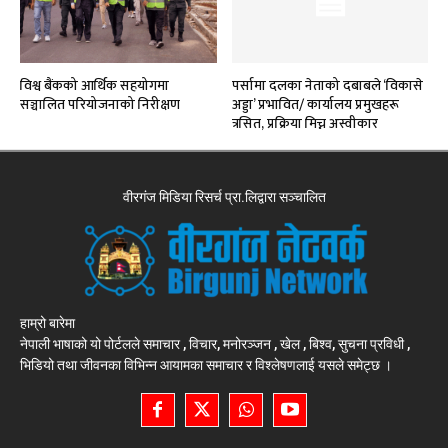
विश्व बैंकको आर्थिक सहयोगमा
पर्सामा दलका नेताको दबाबले ‘विकासे
सञ्चालित परियोजनाको निरीक्षण
अड्डा’ प्रभावित/ कार्यालय प्रमुखहरू
त्रसित, प्रक्रिया मिच्न अस्वीकार
वीरगंज मिडिया रिसर्च प्रा.लिद्वारा सञ्चालित
हाम्रो बारेमा
नेपाली भाषाको यो पोर्टलले समाचार , विचार, मनोरञ्जन , खेल , बिश्व, सुचना प्रविधी ,
भिडियो तथा जीवनका विभिन्न आयामका समाचार र विश्लेषणलाई यसले समेट्छ ।