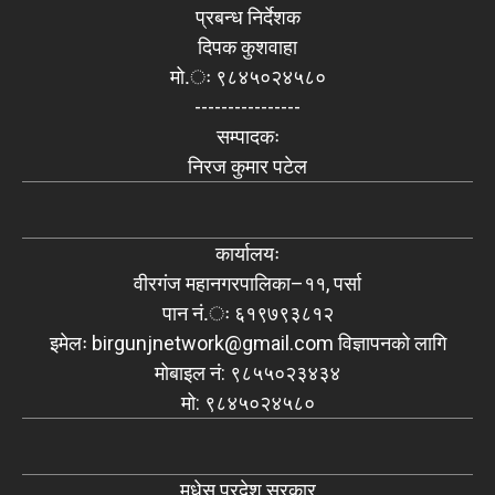
प्रबन्ध निर्देशक
दिपक कुशवाहा
मो.ः ९८४५०२४५८०
----------------
सम्पादकः
निरज कुमार पटेल
कार्यालयः
वीरगंज महानगरपालिका–११, पर्सा
पान नं.ः ६१९७९३८१२
इमेलः
birgunjnetwork@gmail.com
विज्ञापनको लागि
मोबाइल नं: ९८५५०२३४३४
मो: ९८४५०२४५८०
मधेस प्रदेश सरकार