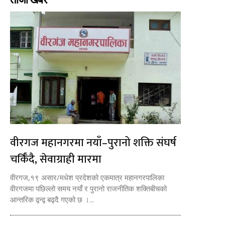
वीरगज महानगरमा नयाँ–पुरानो शक्ति संघर्ष
चर्किँदै, सेवाग्राही मारमा
वीरगज,१९ असार/मधेश प्रदेशको एकमात्र महानगरपालिका
वीरगजमा पछिल्लो समय नयाँ र पुरानो राजनीतिक शक्तिबीचको
आन्तरिक द्वन्द्व बढ्दै गएको छ ।...