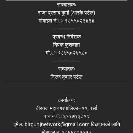
सञ्चालकः
राजा प्रसाद कुर्मी (आरके पटेल)
मोबाइल नं.ः ९८५५०२३४३४
----------------
प्रबन्ध निर्देशक
दिपक कुशवाहा
मो.ः ९८४५०२४५८०
----------------
सम्पादकः
निरज कुमार पटेल
कार्यालयः
वीरगंज महानगरपालिका–११, पर्सा
पान नं.ः ६१९७९३८१२
इमेलः
birgunjnetwork@gmail.com
विज्ञापनको लागि
मोबाइल नं: ९८५५०२३४३४