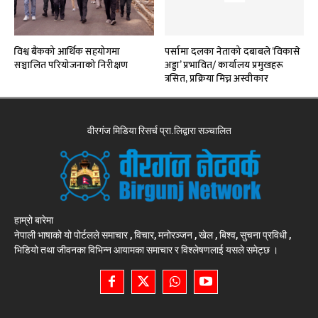
विश्व बैंकको आर्थिक सहयोगमा
पर्सामा दलका नेताको दबाबले ‘विकासे
सञ्चालित परियोजनाको निरीक्षण
अड्डा’ प्रभावित/ कार्यालय प्रमुखहरू
त्रसित, प्रक्रिया मिच्न अस्वीकार
वीरगंज मिडिया रिसर्च प्रा.लिद्वारा सञ्चालित
हाम्रो बारेमा
नेपाली भाषाको यो पोर्टलले समाचार , विचार, मनोरञ्जन , खेल , बिश्व, सुचना प्रविधी ,
भिडियो तथा जीवनका विभिन्न आयामका समाचार र विश्लेषणलाई यसले समेट्छ ।