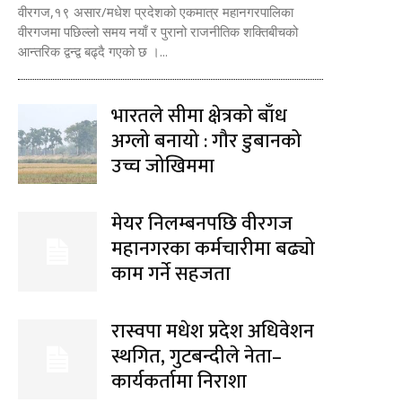
वीरगज,१९ असार/मधेश प्रदेशको एकमात्र महानगरपालिका
वीरगजमा पछिल्लो समय नयाँ र पुरानो राजनीतिक शक्तिबीचको
आन्तरिक द्वन्द्व बढ्दै गएको छ ।...
भारतले सीमा क्षेत्रको बाँध
अग्लो बनायो : गौर डुबानको
उच्च जोखिममा
मेयर निलम्बनपछि वीरगज
महानगरका कर्मचारीमा बढ्यो
काम गर्ने सहजता
रास्वपा मधेश प्रदेश अधिवेशन
स्थगित, गुटबन्दीले नेता–
कार्यकर्तामा निराशा