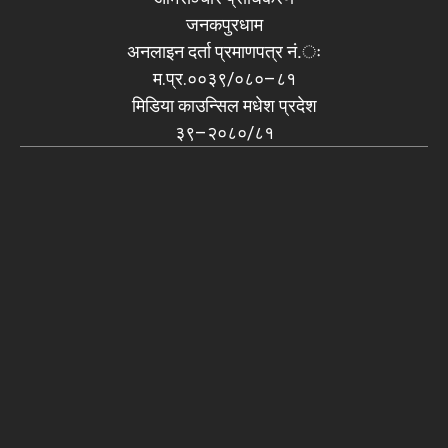
जनकपुरधाम
अनलाइन दर्ता प्रमाणपत्र नं.ः
म.प्र.००३९/०८०–८१
मिडिया काउन्सिल मधेश प्रदेश
३९–२०८०/८१