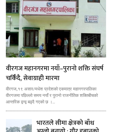
वीरगज महानगरमा नयाँ–पुरानो शक्ति संघर्ष
चर्किँदै, सेवाग्राही मारमा
वीरगज,१९ असार/मधेश प्रदेशको एकमात्र महानगरपालिका
वीरगजमा पछिल्लो समय नयाँ र पुरानो राजनीतिक शक्तिबीचको
आन्तरिक द्वन्द्व बढ्दै गएको छ ।...
भारतले सीमा क्षेत्रको बाँध
अग्लो बनायो : गौर डुबानको