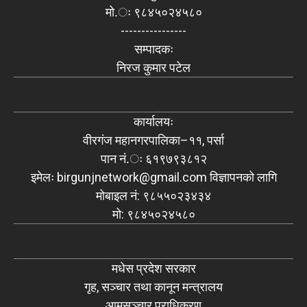
मो.ः ९८४५०२४५८०
----------------
सम्पादकः
निरज कुमार पटेल
कार्यालयः
वीरगंज महानगरपालिका–११, पर्सा
पान नं.ः ६१९७९३८१२
इमेलः
birgunjnetwork@gmail.com
विज्ञापनको लागि
मोबाइल नं: ९८५५०२३४३४
मो: ९८४५०२४५८०
मधेस प्रदेश सरकार
गृह, सञ्चार तथा कानून मन्त्रालय
आमसञ्चार प्राधिकरण