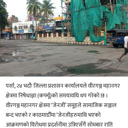
पर्सा, २४ भदौः जिल्ला प्रशासन कार्यालयले वीरगञ्ज महानगर
क्षेत्रमा निषेधाज्ञा (कर्फ्यू)को समयावधि थप गरेको छ ।
वीरगञ्ज महानगर क्षेत्रमा ‘जेनजी’ समूहले सामाजिक सञ्जाल
बन्द भएको र काठमाडौँमा ‘जेनजीहरुमाथि भएको
आक्रमणको विरोधमा प्रदर्शनीमा उत्रिएसँगै सोमबार राति