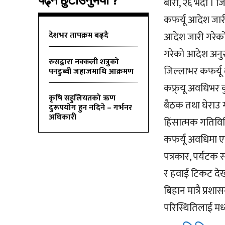
पढ्न छुटाउनुभयो ?
बारा, २६ भदौ । ज
कफर्यू आदेश जारी
देशभर तापक्रम बढ्दै
आदेश जारी गरेको
गरेको आदेश अनुस
रुसद्वारा नक्कली शत्रुको
जिल्लाभर कफर्यू ल
पनडुब्बी जहाजमाथि आक्रमण
कफ्र्यू अवधिभर क
कृषि सहुलियतको ऋण
बैठक तथा घेराउ 
दुरूपयोग हुन नदिने – गर्भनर
अधिकारी
हिंसात्मक गतिविध
कफर्यू अवधिमा एम
पत्रकार, पर्यट
र हवाई टिकट देख
बिहान मात्रै प्रश
परिस्थितिलाई मध्