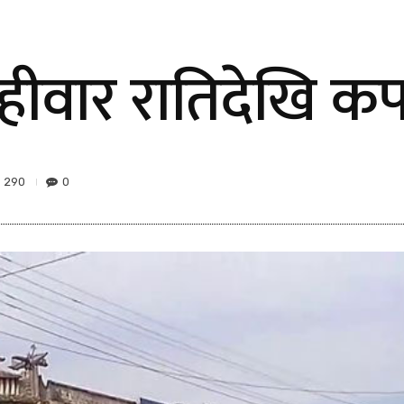
िहीवार रातिदेखि कफ
290
0